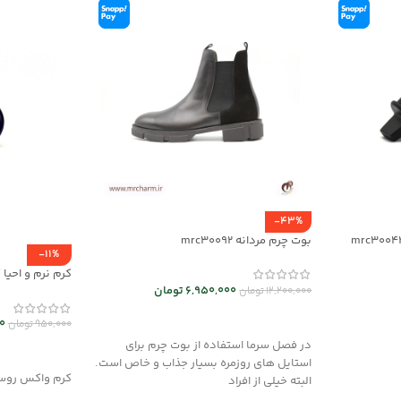
-43%
بوت چرم مردانه mrc30092
-11%
mrch30032
6,950,000
تومان
12,200,000
تومان
انتخاب گزینه ها
0
950,000
تومان
در فصل سرما استفاده از بوت چرم برای
افزودن به سب
استایل های روزمره بسیار جذاب و خاص است.
کرم واکس روس
البته خیلی از افراد