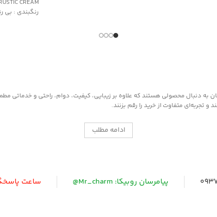
RUSTIC CREAM
رنگبندی : بی ر
کاربرد:
محافظت و نرم ک
بافت خشک
مناسب کیف و 
به دنبال محصولی هستند که علاوه بر زیبایی، کیفیت، دوام، راحتی و خدماتی مطمئن ر
 تجربه‌ای متفاوت از خرید را رقم بزنند.
ادامه مطلب
0937
پیامرسان روبیکا: Mr_charm@
ساعت پاسخگویی: 