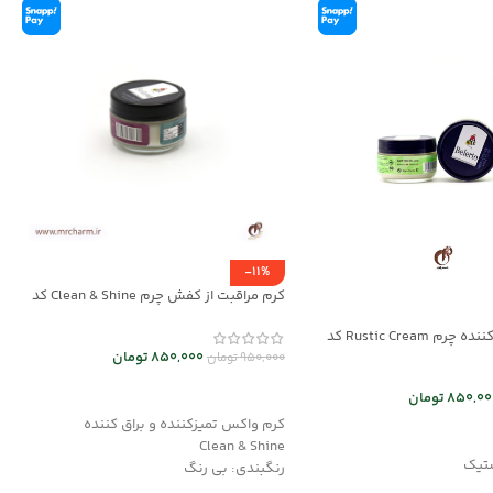
-11%
کرم مراقبت از کفش چرم Clean & Shine کد
mrch30037
کرم نرم و احیا کننده چرم Rustic Cream کد
850,000
تومان
950,000
تومان
افزودن به سبد خرید
850,00
تومان
کرم واکس تمیزکننده و براق کننده
د خرید
Clean & Shine
تیک
رنگبندی: بی رنگ