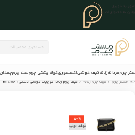
عبور به ناوبری
رفتن به محتوای اصلی
تر چرم
مردانه
زنانه
کیف دوشی
اکسسوری
کوله پشتی چرم
ست چرم
چمدان 
/
/
مستر چرم
کیف چرم زنانه
کیف چرم زنانه کوچیک دوشی دستی mrch1811
-50%
توقف تولید