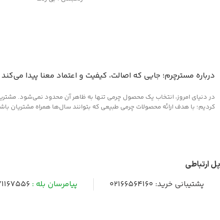
کاربرد : تمیزکننده
مناسب کلیه محصولات چرمی
درباره مسترچرم؛ جایی که اصالت، کیفیت و اعتماد معنا پیدا می‌کند
در دنیای امروز، انتخاب یک محصول چرمی تنها به ظاهر آن محدود نمی‌شود. مشتریان 
کردیم؛ با هدف ارائه محصولات چرمی طبیعی که بتوانند سال‌ها همراه مشتریان باشند و
پل ارتباطی
پشتیبانی خرید:
02166564160
پیامرسان بله :
1167556