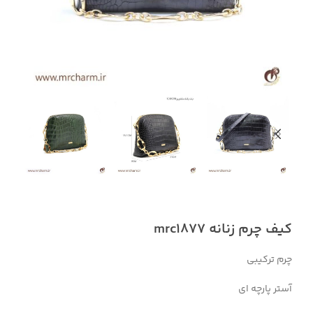
کیف چرم زنانه mrc1877
چرم ترکیبی
آستر پارچه ای