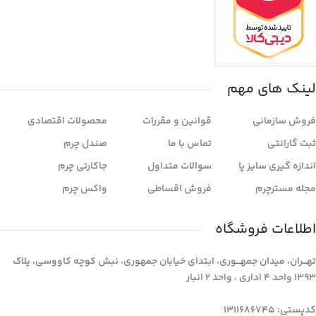
لینک های مهم
فروش سازمانی
قوانین و مقررات
محصولات اقتصادی
ثبت گارانتی
تماس با ما
صندل چرم
اندازه گیری سایز پا
سوالات متداول
جاکارتی چرم
مجله مسترچرم
فروش اقساطی
واکس چرم
اطلاعات فروشگاه
تهـــران، میدان جمهـــوری، ابتدای خیابان جمهوری، نبش کوچه کاووسی، پلاک
1393 واحد 4 اداری ، واحد 2 انبار
کدپستی: 1311686745