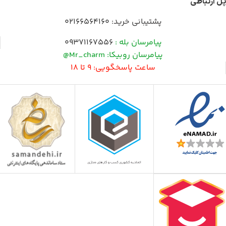
پل ارتباطی
پشتیبانی خرید:
02166564160
پیامرسان بله :
09371167556
پیامرسان روبیکا: Mr_charm@
ساعت پاسخگویی: 9 تا 18