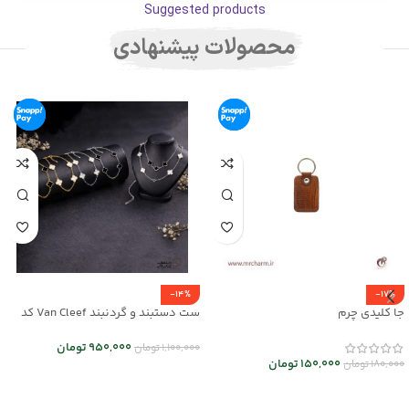
Suggested products
محصولات پیشنهادی
-14%
-17%
جا کلیدی چرم
ست دستبند و گردنبند Van Cleef کد
mr25-01
950,000
تومان
1,100,000
تومان
150,000
تومان
180,000
تومان
انتخاب گزینه ها
انتخاب گزینه ها