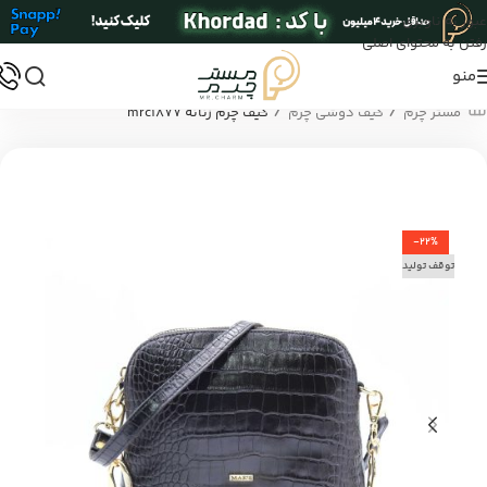
عبور به ناوبری
رفتن به محتوای اصلی
منو
/
/
مستر چرم
کیف دوشی چرم
کیف چرم زنانه mrc1877
-22%
توقف تولید