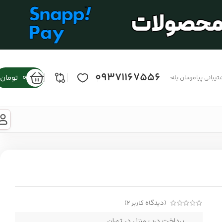
09371167556
0
تومان
تیبانی پیامرسان بله:
(دیدگاه کاربر
2
)
پرداخت درب منزل در تهران