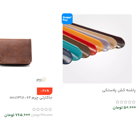
پاشنه کش پلاستکی
-20%
جاکارتی چرم mrc1318-62
50,000
تومان
765,000
تومان
960,000
تومان
افزودن به سبد خرید
انتخاب گزینه ها