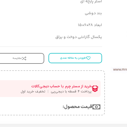
آستر پارچه ای
بند دوشی
ابعاد 28*6*15
یکسال گارانتی دوخت و یراق
افزودن به علاقه مندی
مقایسه
قیمت محصول:​