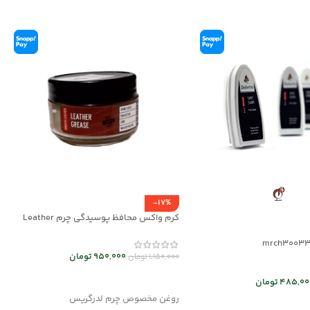
-17%
کرم واکس محافظ پوسیدگی چرم Leather
Grease کد mrc30043
950,000
تومان
1,150,000
تومان
افزودن به سبد خرید
485,00
تومان
روغن مخصوص چرم لدرگریس
د خرید