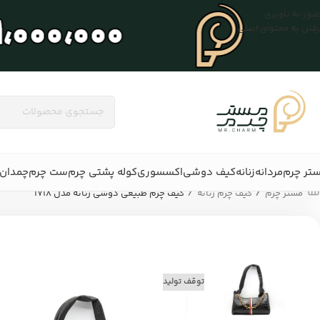
عبور به ناوبری
رفتن به محتوای اصلی
تر چرم
مردانه
زنانه
کیف دوشی
اکسسوری
کوله پشتی چرم
ست چرم
چمدان 
/
/
مستر چرم
کیف چرم زنانه
کیف چرم طبیعی دوشی زنانه مدل 1718
توقف تولید