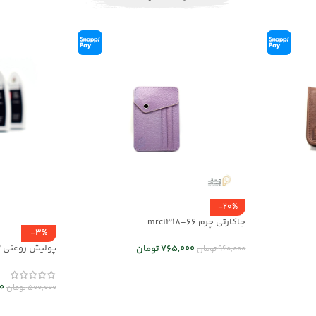
-20%
جاکارتی چرم mrc1318-66
-3%
پولیش روغنی mrch30033
765,000
تومان
960,000
تومان
اطلاعات بیشتر
0
500,000
تومان
افزودن به سب