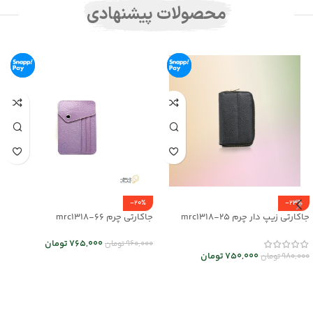
محصولات پیشنهادی
-20%
-23%
جاکارتی زیپ دار چرم mrc1318-25
جاکارتی چرم mrc1318-66
765,000
تومان
960,000
تومان
750,000
تومان
980,000
تومان
اطلاعات بیشتر
انتخاب گزینه ها