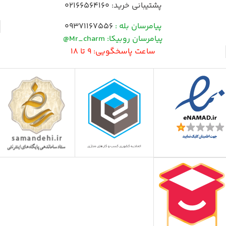
پشتیبانی خرید:
02166564160
پیامرسان بله :
09371167556
پیامرسان روبیکا: Mr_charm@
ساعت پاسخگویی: 9 تا 18