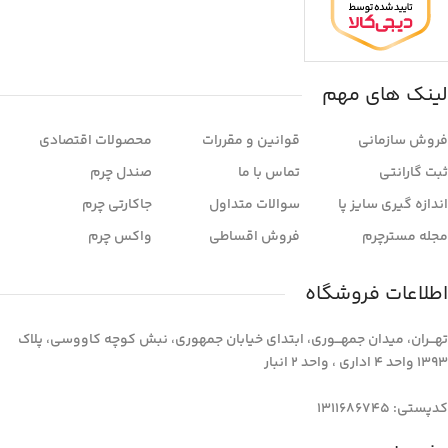
لینک های مهم
فروش سازمانی
قوانین و مقررات
محصولات اقتصادی
ثبت گارانتی
تماس با ما
صندل چرم
اندازه گیری سایز پا
سوالات متداول
جاکارتی چرم
مجله مسترچرم
فروش اقساطی
واکس چرم
اطلاعات فروشگاه
تهـــران، میدان جمهـــوری، ابتدای خیابان جمهوری، نبش کوچه کاووسی، پلاک
1393 واحد 4 اداری ، واحد 2 انبار
کدپستی: 1311686745