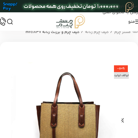
عبور به ناوبری
رفتن به محتوای اصلی
منو
/
/
مستر چرم
کیف چرم زنانه
کیف چرم و برزنت زنانه mrc1837
-50%
توقف تولید