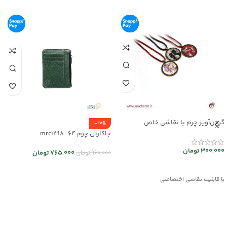
گردن‌آویز چرم با نقاشی خاص
-20%
mrc2714-14
جاکارتی چرم mrc1318-64
300,000
تومان
765,000
تومان
960,000
تومان
انتخاب گزینه ها
انتخاب گزینه ها
با قابلیت نقاشی اختصاصی