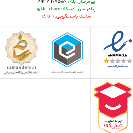
پیامرسان بله :
09371167556
پیامرسان روبیکا: Mr_charm@
ساعت پاسخگویی: 9 تا 18