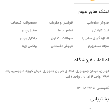
لینک های مهم
فروش سازمانی
قوانین و مقررات
محصولات اقتصادی
ثبت گارانتی
تماس با ما
صندل چرم
اندازه گیری سایز پا
سوالات متداول
جاکارتی چرم
مجله مسترچرم
فروش اقساطی
واکس چرم
اطلاعات فروشگاه
تهـــران، میدان جمهـــوری، ابتدای خیابان جمهوری، نبش کوچه کاووسی، پلاک
1393 واحد 4 اداری ، واحد 2 انبار
کدپستی: 1311686745
پشتیبانی