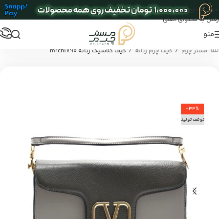
عبور به ناوبری
رفتن به محتوای اصلی
منو
/
/
مستر چرم
کیف چرم زنانه
کیف کلاسیک زنانه mrch1790
-34%
توقف تولید