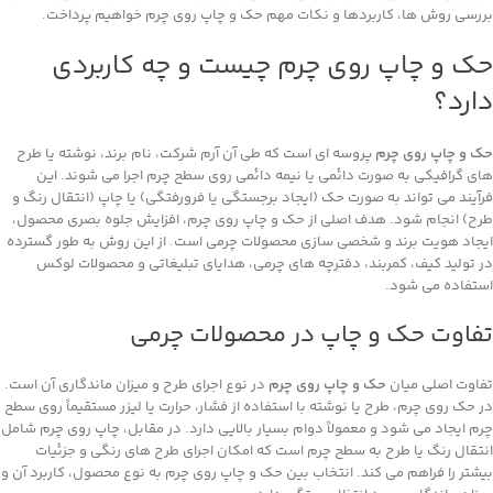
بررسی روش‌ ها، کاربردها و نکات مهم حک و چاپ روی چرم خواهیم پرداخت.
حک و چاپ روی چرم چیست و چه کاربردی
دارد؟
حک و چاپ روی چرم
پروسه ای است که طی آن آرم شرکت، نام برند، نوشته یا طرح
‌های گرافیکی به ‌صورت دائمی یا نیمه ‌دائمی روی سطح چرم اجرا می ‌شوند. این
فرآیند می ‌تواند به‌ صورت حک (ایجاد برجستگی یا فرورفتگی) یا چاپ (انتقال رنگ و
طرح) انجام شود. هدف اصلی از حک و چاپ روی چرم، افزایش جلوه بصری محصول،
ایجاد هویت برند و شخصی‌ سازی محصولات چرمی است. از این روش به ‌طور گسترده
در تولید کیف، کمربند، دفترچه‌ های چرمی، هدایای تبلیغاتی و محصولات لوکس
استفاده می‌ شود.
تفاوت حک و چاپ در محصولات چرمی
تفاوت اصلی میان
حک و چاپ روی چرم
در نوع اجرای طرح و میزان ماندگاری آن است.
در حک روی چرم، طرح یا نوشته با استفاده از فشار، حرارت یا لیزر مستقیماً روی سطح
چرم ایجاد می ‌شود و معمولاً دوام بسیار بالایی دارد. در مقابل، چاپ روی چرم شامل
انتقال رنگ یا طرح به سطح چرم است که امکان اجرای طرح‌ های رنگی و جزئیات
بیشتر را فراهم می ‌کند. انتخاب بین حک و چاپ روی چرم به نوع محصول، کاربرد آن و