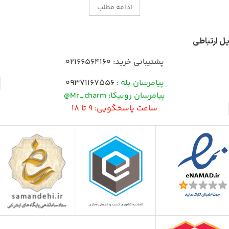
ادامه مطلب
پل ارتباطی
پشتیبانی خرید:
02166564160
پیامرسان بله :
09371167556
پیامرسان روبیکا: Mr_charm@
ساعت پاسخگویی: 9 تا 18