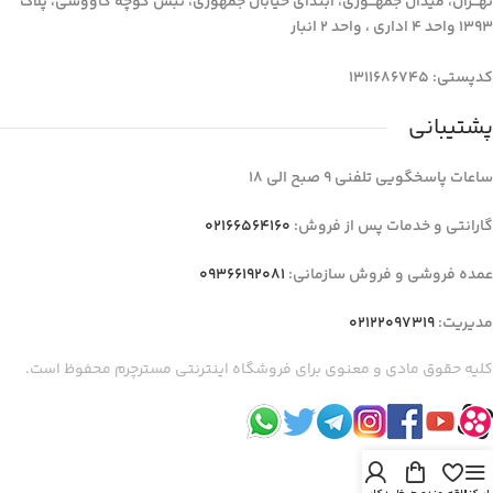
تهـــران، میدان جمهـــوری، ابتدای خیابان جمهوری، نبش کوچه کاووسی، پلاک
1393 واحد 4 اداری ، واحد 2 انبار
کدپستی: 1311686745
پشتیبانی
ساعات پاسخگویی تلفنی 9 صبح الی 18
گارانتی و خدمات پس از فروش:
02166564160
عمده فروشی و فروش سازمانی:
09366192081
مدیریت:
02122097319
کلیه حقوق مادی و معنوی برای فروشگاه اینترنتی مسترچرم محفوظ است.