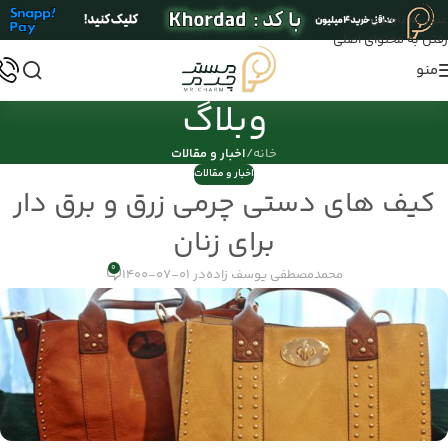
عبور به ناوبری
رفتن به محتوای اصلی
منو
وبلاگ
خانه
/
اخبار و مقالات
اخبار و مقالات
کیف های دستی چرمی زرق و برق دار
برای زنان
0
محمدمصطفی یوسف زاده
در 01-07-1400