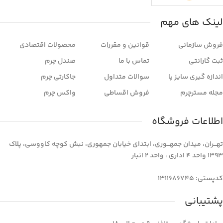
لینک های مهم
فروش سازمانی
قوانین و مقررات
محصولات اقتصادی
ثبت گارانتی
تماس با ما
صندل چرم
اندازه گیری سایز پا
سوالات متداول
جاکارتی چرم
مجله مسترچرم
فروش اقساطی
واکس چرم
اطلاعات فروشگاه
تهـــران، میدان جمهـــوری، ابتدای خیابان جمهوری، نبش کوچه کاووسی، پلاک
1393 واحد 4 اداری ، واحد 2 انبار
کدپستی: 1311686745
پشتیبانی