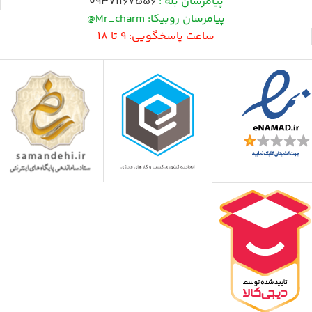
پیامرسان بله :
09371167556
پیامرسان روبیکا: Mr_charm@
ساعت پاسخگویی: 9 تا 18