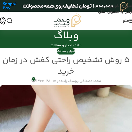
عبور به ناوبری
رفتن به محتوای اصلی
منو
وبلاگ
خانه
/
اخبار و مقالات
اخبار و مقالات
5 روش تشخیص راحتی کفش در زمان
خرید
0
محمدمصطفی یوسف زاده
در 10-28-1400