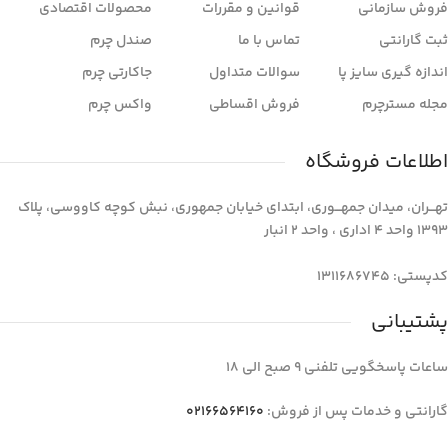
فروش سازمانی
قوانین و مقررات
محصولات اقتصادی
ثبت گارانتی
تماس با ما
صندل چرم
اندازه گیری سایز پا
سوالات متداول
جاکارتی چرم
مجله مسترچرم
فروش اقساطی
واکس چرم
اطلاعات فروشگاه
تهـــران، میدان جمهـــوری، ابتدای خیابان جمهوری، نبش کوچه کاووسی، پلاک
1393 واحد 4 اداری ، واحد 2 انبار
کدپستی: 1311686745
پشتیبانی
ساعات پاسخگویی تلفنی 9 صبح الی 18
گارانتی و خدمات پس از فروش:
02166564160