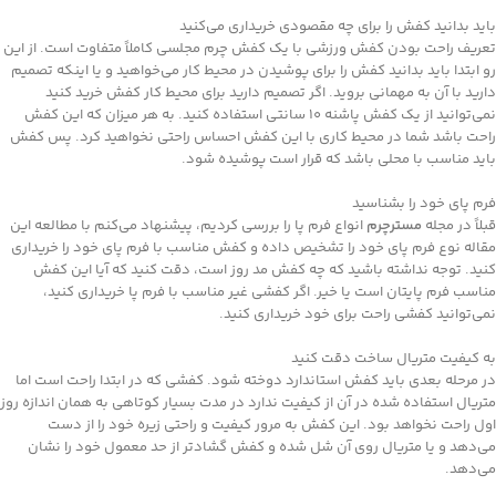
باید بدانید کفش را برای چه مقصودی خریداری می‌کنید
تعریف راحت بودن کفش ورزشی با یک کفش چرم مجلسی کاملاً متفاوت است. از این
رو ابتدا باید بدانید کفش را برای پوشیدن در محیط کار می‌خواهید و یا اینکه تصمیم
دارید با آن به مهمانی بروید. اگر تصمیم دارید برای محیط کار کفش خرید کنید
نمی‌توانید از یک کفش پاشنه 10 سانتی استفاده کنید. به هر میزان که این کفش
راحت باشد شما در محیط کاری با این کفش احساس راحتی نخواهید کرد. پس کفش
باید مناسب با محلی باشد که قرار است پوشیده شود.
فرم پای خود را بشناسید
قبلاً در مجله
مسترچرم
انواع فرم پا را بررسی کردیم، پیشنهاد می‌کنم با مطالعه این
مقاله نوع فرم پای خود را تشخیص داده و کفش مناسب با فرم پای خود را خریداری
کنید. توجه نداشته باشید که چه کفش مد روز است، دقت کنید که آیا این کفش
مناسب فرم پایتان است یا خیر. اگر کفشی غیر مناسب با فرم پا خریداری کنید،
نمی‌توانید کفشی راحت برای خود خریداری کنید.
به کیفیت متریال ساخت دقت کنید
در مرحله بعدی باید کفش استاندارد دوخته شود. کفشی که در ابتدا راحت است اما
متریال استفاده شده در آن از کیفیت ندارد در مدت بسیار کوتاهی به همان اندازه روز
اول راحت نخواهد بود. این کفش به مرور کیفیت و راحتی زیره خود را از دست
می‌دهد و یا متریال روی آن شل شده و کفش گشادتر از حد معمول خود را نشان
می‌دهد.