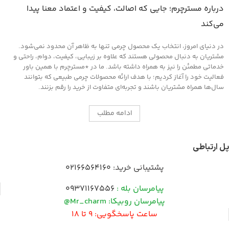
درباره مسترچرم؛ جایی که اصالت، کیفیت و اعتماد معنا پیدا
می‌کند
در دنیای امروز، انتخاب یک محصول چرمی تنها به ظاهر آن محدود نمی‌شود.
مشتریان به دنبال محصولی هستند که علاوه بر زیبایی، کیفیت، دوام، راحتی و
خدماتی مطمئن را نیز به همراه داشته باشد. ما در *مسترچرم با همین باور
فعالیت خود را آغاز کردیم؛ با هدف ارائه محصولات چرمی طبیعی که بتوانند
سال‌ها همراه مشتریان باشند و تجربه‌ای متفاوت از خرید را رقم بزنند.
ادامه مطلب
پل ارتباطی
پشتیبانی خرید:
02166564160
پیامرسان بله :
09371167556
پیامرسان روبیکا: Mr_charm@
ساعت پاسخگویی: 9 تا 18