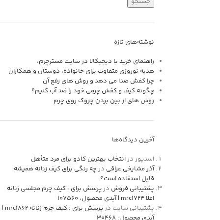
جستجو
نوشته‌های تازه
راهنمای خرید با دیجیکالا در سایت مسترچرم:
هدیه نوروزی متفاوت برای خانواده، دوستان و همکاران
چرا کفش صدا می دهد و روش های رفع آن
چگونه کیف و کفش چرمی خود را ضد آب کنیم؟
روش های از بين بردن چروک روی چرم
آخرین دیدگاه‌ها
اسدپور
در
انتخاب بهترین کادو برای مرد متأهل
آذر مشایخی عراقی
در
چه رنگی برای کیف زنانه همیشه
قابل استفاده است؟
پشتیبانی فروش
در
پرسش برای : کیف چرم مجلسی زنانه
اعلا mrc1724 | آیدی محصول: 107560
پشتیبانی سایت
در
پرسش برای : کیف چرم زنانه mrc1862 |
آیدی محصول: 30468