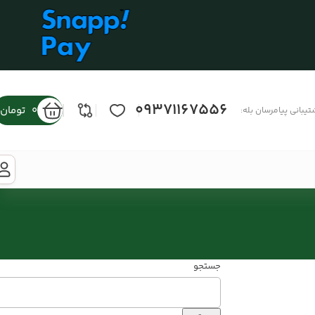
09371167556
0
تومان
تیبانی پیامرسان بله:
جستجو