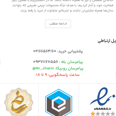
خدماتی مطمئن را نیز به همراه داشته باشد. ما در *مسترچرم با همین باور
فعالیت خود را آغاز کردیم؛ با هدف ارائه محصولات چرمی طبیعی که بتوانند
سال‌ها همراه مشتریان باشند و تجربه‌ای متفاوت از خرید را رقم بزنند.
ادامه مطلب
پل ارتباطی
پشتیبانی خرید:
02166564160
پیامرسان بله :
09371167556
پیامرسان روبیکا: Mr_charm@
ساعت پاسخگویی: 9 تا 18