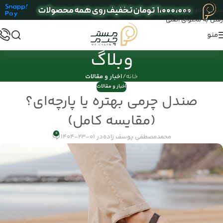
عبور به ناوبری
رفتن به محتوای اصلی
منو
وبلاگ
خانه
/
اخبار و مقالات
اخبار و مقالات
صندل چرمی بهتره یا پارچه‌ای؟
(مقایسه کامل)
0
محمدمصطفی یوسف زاده
در 01-23-1404