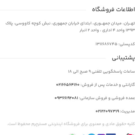
اطلاعات فروشگاه
تهـــران، میدان جمهـــوری، ابتدای خیابان جمهوری، نبش کوچه کاووسی، پلاک
1393 واحد 4 اداری ، واحد 2 انبار
کدپستی: 1311686745
پشتیبانی
ساعات پاسخگویی تلفنی 9 صبح الی 18
گارانتی و خدمات پس از فروش:
02166564160
عمده فروشی و فروش سازمانی:
09366192081
مدیریت:
02122097319
کلیه حقوق مادی و معنوی برای فروشگاه اینترنتی مسترچرم محفوظ است.