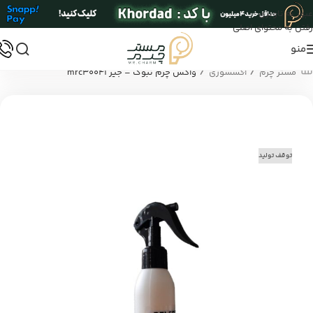
عبور به ناوبری
رفتن به محتوای اصلی
منو
/
/
مستر چرم
اکسسوری
واکس چرم نبوک – جیر mrc30041
توقف تولید