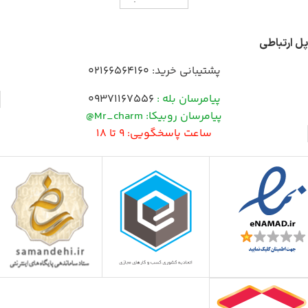
پل ارتباطی
پشتیبانی خرید:
02166564160
پیامرسان بله :
09371167556
پیامرسان روبیکا: Mr_charm@
ساعت پاسخگویی: 9 تا 18