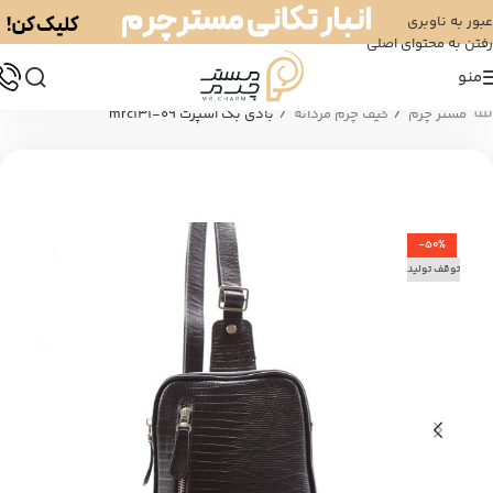
عبور به ناوبری
رفتن به محتوای اصلی
منو
/
/
مستر چرم
کیف چرم مردانه
بادی بگ اسپرت mrc131-09
-50%
توقف تولید