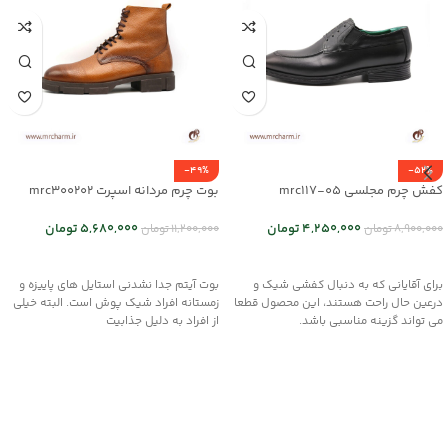
-49%
-52%
کفش چرم مجلسی mrc117-05
بوت چرم مردانه اسپرت mrc300202
4,250,000
تومان
5,680,000
تومان
8,900,000
تومان
11,200,000
تومان
انتخاب گزینه ها
انتخاب گزینه ها
برای آقایانی که به دنبال کفشی شیک و
بوت آیتم جدا نشدنی استایل های پاییزه و
درعین حال راحت هستند، این محصول قطعا
زمستانه افراد شیک پوش است. البته خیلی
می تواند گزینه مناسبی باشد.
از افراد به دلیل جذابیت