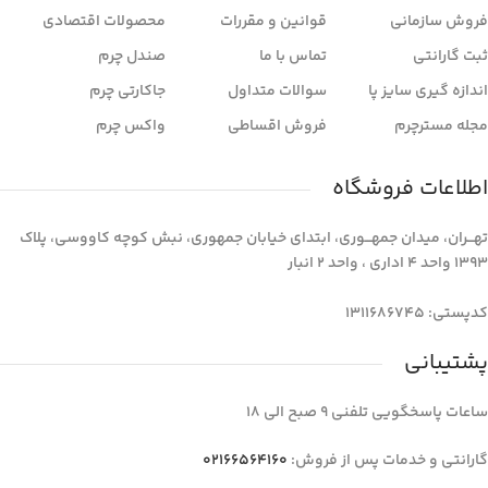
فروش سازمانی
قوانین و مقررات
محصولات اقتصادی
ثبت گارانتی
تماس با ما
صندل چرم
اندازه گیری سایز پا
سوالات متداول
جاکارتی چرم
مجله مسترچرم
فروش اقساطی
واکس چرم
اطلاعات فروشگاه
تهـــران، میدان جمهـــوری، ابتدای خیابان جمهوری، نبش کوچه کاووسی، پلاک
1393 واحد 4 اداری ، واحد 2 انبار
کدپستی: 1311686745
پشتیبانی
ساعات پاسخگویی تلفنی 9 صبح الی 18
گارانتی و خدمات پس از فروش:
02166564160