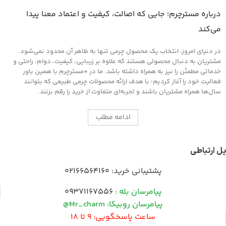
درباره مسترچرم؛ جایی که اصالت، کیفیت و اعتماد معنا پیدا
می‌کند
در دنیای امروز، انتخاب یک محصول چرمی تنها به ظاهر آن محدود نمی‌شود.
مشتریان به دنبال محصولی هستند که علاوه بر زیبایی، کیفیت، دوام، راحتی و
خدماتی مطمئن را نیز به همراه داشته باشد. ما در *مسترچرم با همین باور
فعالیت خود را آغاز کردیم؛ با هدف ارائه محصولات چرمی طبیعی که بتوانند
سال‌ها همراه مشتریان باشند و تجربه‌ای متفاوت از خرید را رقم بزنند.
ادامه مطلب
پل ارتباطی
پشتیبانی خرید:
02166564160
پیامرسان بله :
09371167556
پیامرسان روبیکا: Mr_charm@
ساعت پاسخگویی: 9 تا 18