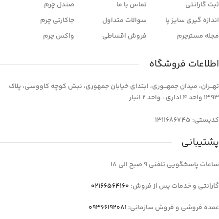
ثبت گارانتی
تماس با ما
صندل چرم
اندازه گیری سایز پا
سوالات متداول
جاکارتی چرم
مجله مسترچرم
فروش اقساطی
واکس چرم
اطلاعات فروشگاه
تهـــران، میدان جمهـــوری، ابتدای خیابان جمهوری، نبش کوچه کاووسی، پلاک
1393 واحد 4 اداری ، واحد 2 انبار
کدپستی: 1311686745
پشتیبانی
ساعات پاسخگویی تلفنی 9 صبح الی 18
گارانتی و خدمات پس از فروش:
02166564160
عمده فروشی و فروش سازمانی:
09366192081