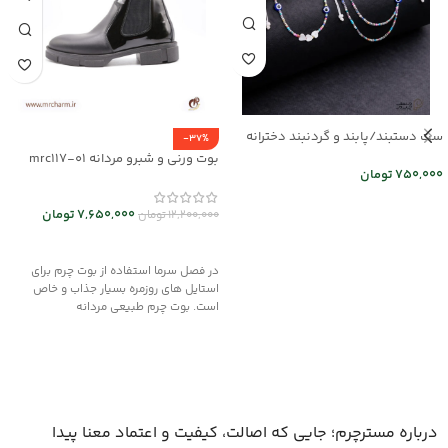
ست دستبند/پابند و گردنبند دخترانه
-37%
mr25-03
بوت ورنی و شبرو مردانه mrc117-01
750,000
تومان
اطلاعات بیشتر
7,650,000
تومان
12,200,000
تومان
انتخاب گزینه ها
در فصل سرما استفاده از بوت چرم برای
استایل های روزمره بسیار جذاب و خاص
است. بوت چرم طبیعی مردانه
درباره مسترچرم؛ جایی که اصالت، کیفیت و اعتماد معنا پیدا