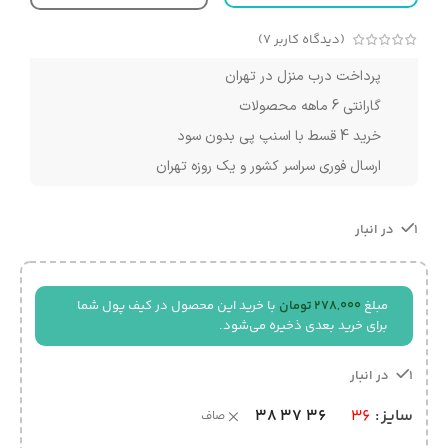
(دیدگاه کاربر
7
)
پرداخت درب منزل در تهران
گارانتی 6 ماهه محصولات
خرید 4 قسط با اسنپ پی بدون سود
ارسال فوری سراسر کشور و یک روزه تهران
1 در انبار
مبلغ
278,000
تومان
با خرید این محصول در کیف پول شما
برای خرید بعدی ذخیره می‌شود.
1 در انبار
38
37
36
سایز
36
صاف