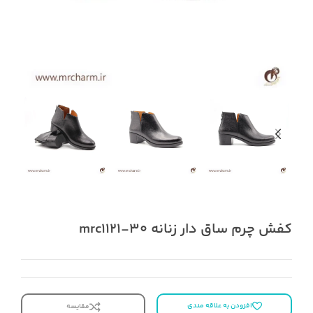
کفش چرم ساق دار زنانه mrc1121-30
افزودن به علاقه مندی
مقایسه