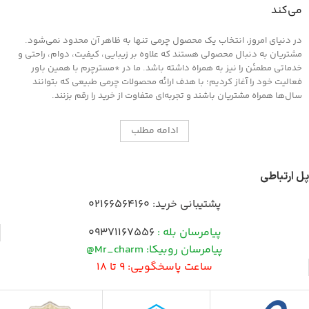
می‌کند
در دنیای امروز، انتخاب یک محصول چرمی تنها به ظاهر آن محدود نمی‌شود.
مشتریان به دنبال محصولی هستند که علاوه بر زیبایی، کیفیت، دوام، راحتی و
خدماتی مطمئن را نیز به همراه داشته باشد. ما در *مسترچرم با همین باور
فعالیت خود را آغاز کردیم؛ با هدف ارائه محصولات چرمی طبیعی که بتوانند
سال‌ها همراه مشتریان باشند و تجربه‌ای متفاوت از خرید را رقم بزنند.
ادامه مطلب
پل ارتباطی
پشتیبانی خرید:
02166564160
پیامرسان بله :
09371167556
پیامرسان روبیکا: Mr_charm@
ساعت پاسخگویی: 9 تا 18