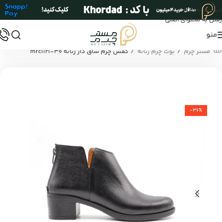
عبور به ناوبری
رفتن به محتوای اصلی
منو
/
/
مستر چرم
بوت چرم زنانه
کفش چرم ساق دار زنانه mrc1121-30
-36%