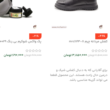
-21%
-49%
کفش مردانه چرم mrc1123-11
پک واکس شوکرم بی رنگ mrc30029
3,850,000
تومان
690,000
تومان
7,500,000
تومان
870,000
تومان
انتخاب گزینه ها
افزودن به سبد خرید
برای آقایانی که به دنبال کفشی شیک و
درعین حال راحت هستند، این محصول قطعا
می تواند گزینه مناسبی باشد.