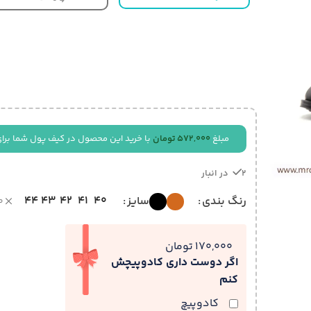
مبلغ
572,000
تومان
با خرید این محصول در کیف پول شما برا
2 در انبار
44
43
42
41
40
رنگ بندی
سایز
ص
170,000 تومان
اگر دوست داری کادوپیچش
کنم
کادوپیچ