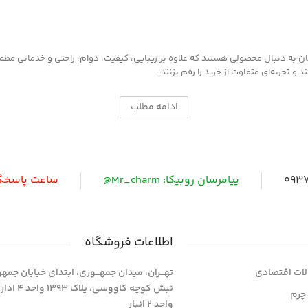
به دنبال محصولی هستند که علاوه بر زیبایی، کیفیت، دوام، راحتی و خدماتی مطمئن ر
 تجربه‌ای متفاوت از خرید را رقم بزنند.
ادامه مطلب
0937
پیامرسان روبیکا: Mr_charm@
ساعت پاسخگویی: 
اطلاعات فروشگاه
ات اقتصادی
تهـــران، میدان جمهـــوری، ابتدای خیابان جمه
نبش کوچه کاووسی، پلاک 393
چرم
واحد 2 انبار