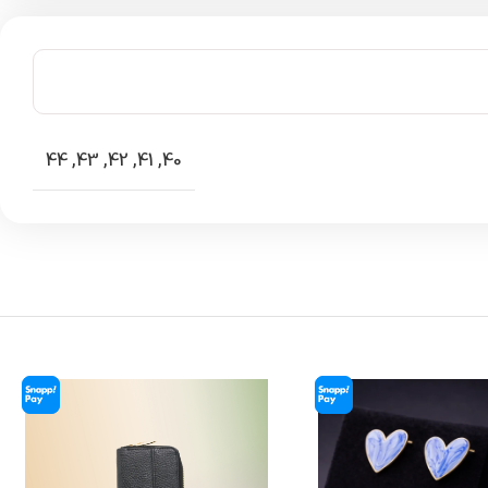
44
,
43
,
42
,
41
,
40