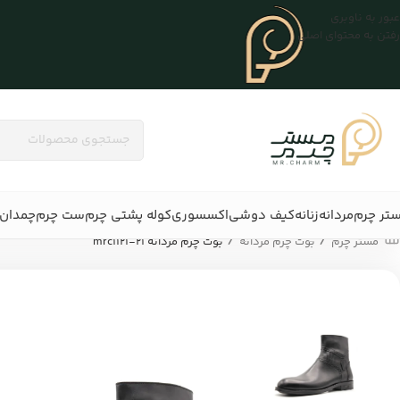
عبور به ناوبری
رفتن به محتوای اصلی
تر چرم
مردانه
زنانه
کیف دوشی
اکسسوری
کوله پشتی چرم
ست چرم
چمدان 
/
/
مستر چرم
بوت چرم مردانه
بوت چرم مردانه mrc1121-21