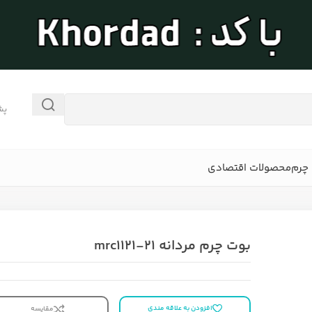
پش
چرم
محصولات اقتصادی
بوت چرم مردانه mrc1121-21
افزودن به علاقه مندی
مقایسه