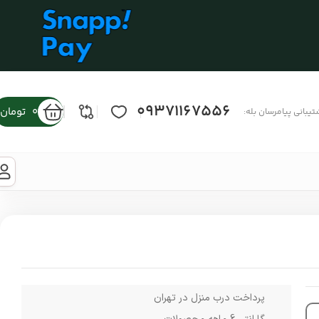
09371167556
0
تومان
تیبانی پیامرسان بله:
پرداخت درب منزل در تهران