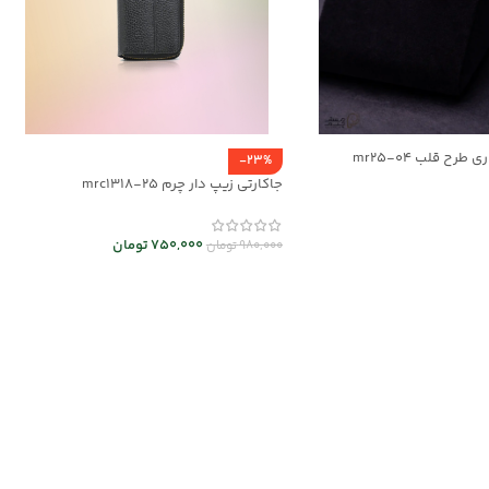
طرح قلب mr25-04
-23%
جاکارتی زیپ دار چرم mrc1318-25
ر
750,000
تومان
980,000
تومان
انتخاب گزینه ها