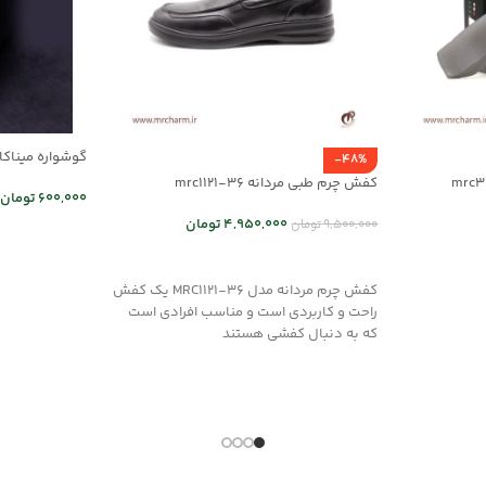
گوشواره میناکاری 
-48%
کفش چرم طبی مردانه mrc1121-36
600,000
تومان
4,950,000
تومان
9,500,000
تومان
اطلاعات بیشت
انتخاب گزینه ها
کفش چرم مردانه مدل MRC1121-36 یک کفش
راحت و کاربردی است و مناسب افرادی است
که به دنبال کفشی هستند