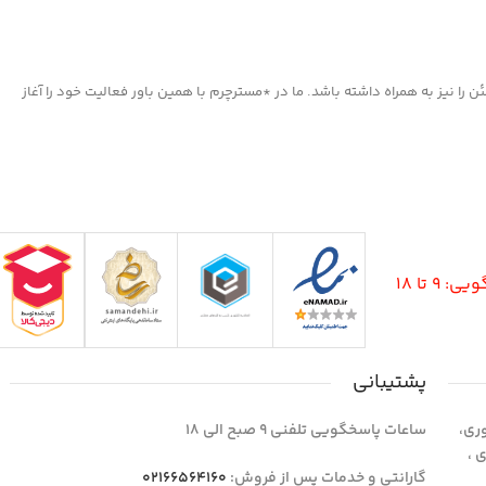
ا نیز به همراه داشته باشد. ما در *مسترچرم با همین باور فعالیت خود را آغاز
9 تا 18
پشتیبانی
وری،
ساعات پاسخگویی تلفنی 9 صبح الی 18
1 واحد 4 اداری ،
گارانتی و خدمات پس از فروش:
02166564160