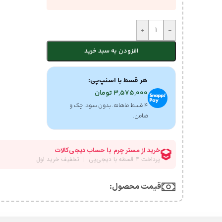
+
-
افزودن به سبد خرید
هر قسط با اسنپ‌پی:
3,575,000
تومان
۴ قسط ماهانه. بدون سود، چک و
ضامن.
قیمت محصول:​