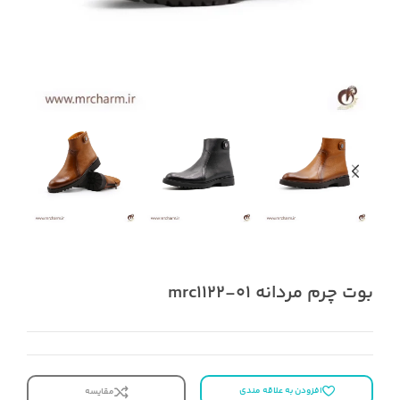
بوت چرم مردانه mrc1122-01
افزودن به علاقه مندی
مقایسه