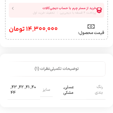
14,300,000
تومان
قیمت محصول:​
توضیحات تکمیلی
نظرات (1)
رنگ
عسلی
,
40
,
41
,
42
,
43
,
سایز
بندی
مشکی
44