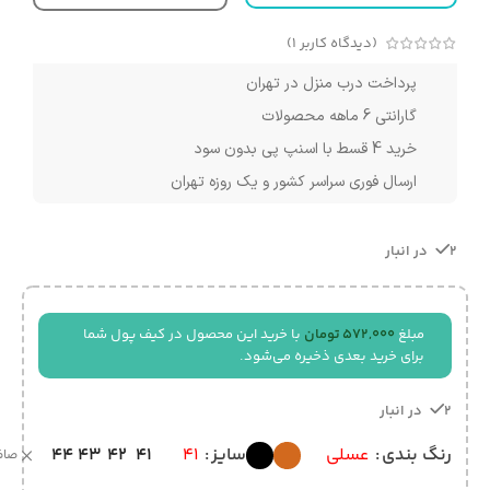
(دیدگاه کاربر
1
)
پرداخت درب منزل در تهران
گارانتی 6 ماهه محصولات
خرید 4 قسط با اسنپ پی بدون سود
ارسال فوری سراسر کشور و یک روزه تهران
2 در انبار
مبلغ
572,000
تومان
با خرید این محصول در کیف پول شما
برای خرید بعدی ذخیره می‌شود.
2 در انبار
44
43
42
41
رنگ بندی
عسلی
سایز
41
صا