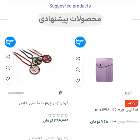
Suggested products
محصولات پیشنهادی
گردن‌آویز چرم با نقاشی خاص
-20%
mrc2714-14
جاکارتی چرم mrc1318-66
300,000
تومان
765,000
تومان
960,000
تومان
انتخاب گزینه ها
اطلاعات بیشتر
با قابلیت نقاشی اختصاصی