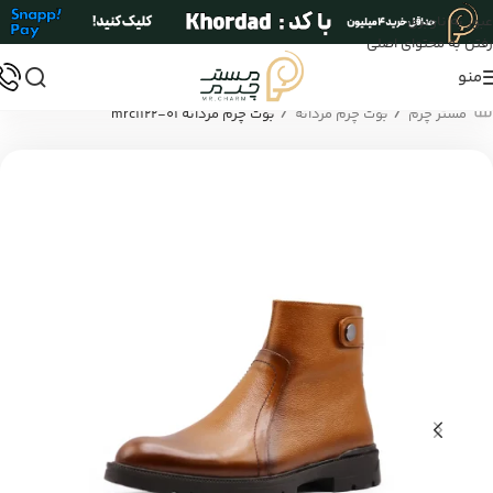
عبور به ناوبری
رفتن به محتوای اصلی
منو
/
/
مستر چرم
بوت چرم مردانه
بوت چرم مردانه mrc1122-01