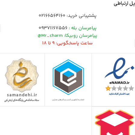
پل ارتباطی
پشتیبانی خرید:
02166564160
پیامرسان بله :
09371167556
پیامرسان روبیکا: Mr_charm@
ساعت پاسخگویی: 9 تا 18