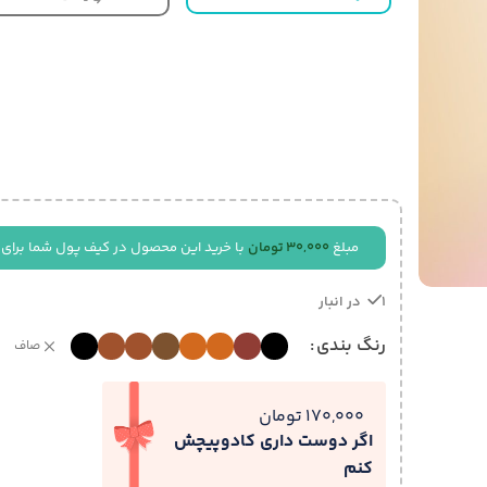
مبلغ
30,000
تومان
با خرید این محصول در کیف پول شما برای 
1 در انبار
رنگ بندی
صاف
170,000 تومان
اگر دوست داری کادوپیچش
کنم