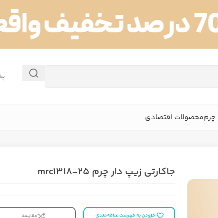
پش
چرم
محصولات اقتصادی
جاکارتی زیپ دار چرم mrc1318-25
افزودن به فهرست علاقه‌مندی
مقایسه