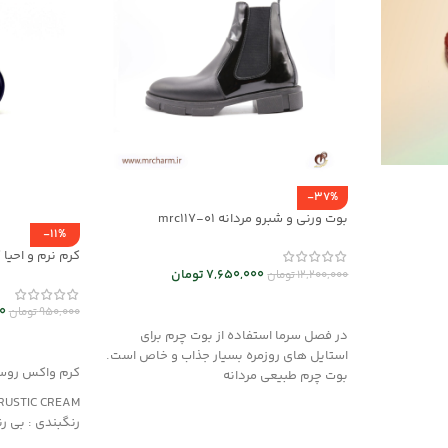
-37%
بوت ورنی و شبرو مردانه mrc117-01
-11%
mrch30032
7,650,000
تومان
12,200,000
تومان
انتخاب گزینه ها
0
950,000
تومان
در فصل سرما استفاده از بوت چرم برای
افزودن به سب
استایل های روزمره بسیار جذاب و خاص است.
کرم واکس روس
بوت چرم طبیعی مردانه
RUSTIC CREAM
رنگبندی : بی ر