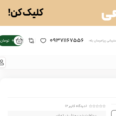
09371167556
0
تومان
تیبانی پیامرسان بله:
(دیدگاه کاربر
2
)
پرداخت درب منزل در تهران