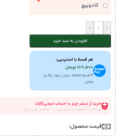
کادوپیچ
+
-
افزودن به سبد خرید
هر قسط با اسنپ‌پی:
187,500
تومان
۴ قسط ماهانه. بدون سود، چک و
ضامن.
قیمت محصول:​