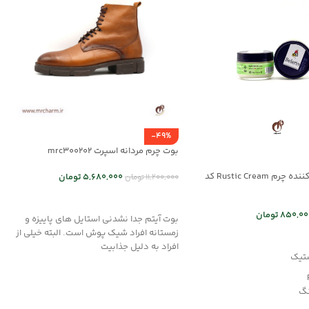
-49%
بوت چرم مردانه اسپرت mrc300202
کرم نرم و احیا کننده چرم Rustic Cream کد
5,680,000
تومان
11,200,000
تومان
انتخاب گزینه ها
850,00
تومان
بوت آیتم جدا نشدنی استایل های پاییزه و
زمستانه افراد شیک پوش است. البته خیلی از
د خرید
افراد به دلیل جذابیت
تیک
نگ