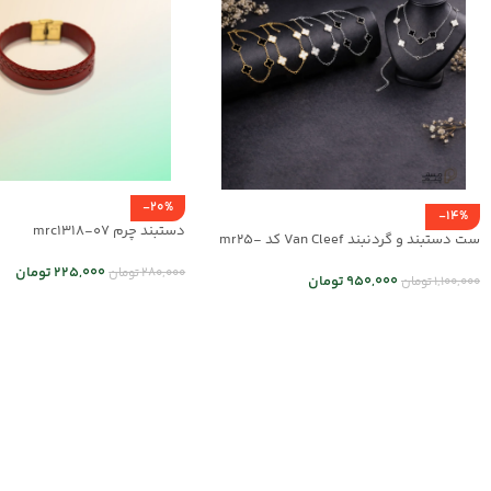
-20%
-14%
دستبند چرم mrc1318-07
ست دستبند و گردنبند Van Cleef کد mr25-
01
225,000
تومان
280,000
تومان
950,000
تومان
1,100,000
تومان
انتخاب گزینه ها
انتخاب گزینه ها