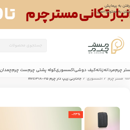
رفتن به پیمایش
رفتن به محتوای اصلی
تر چرم
مردانه
زنانه
کیف دوشی
اکسسوری
کوله پشتی چرم
ست چرم
چمدان 
/
/
مستر چرم
اکسسوری
جاکارتی زیپ دار چرم mrc1318-25
-23%