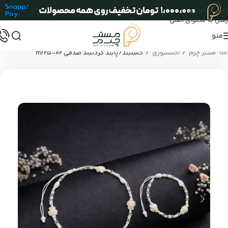
عبور به ناوبری
رفتن به محتوای اصلی
منو
/
/
مستر چرم
اکسسوری
دستبند/پابند گردنبند صدفی mr25-02