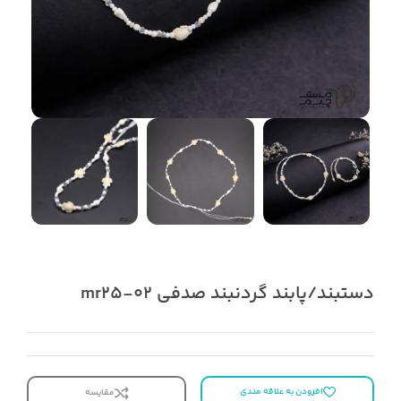
دستبند/پابند گردنبند صدفی mr25-02
افزودن به علاقه مندی
مقایسه