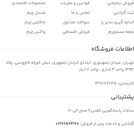
فروش سازمانی
قوانین و مقررات
محصولات اقتصادی
ثبت گارانتی
تماس با ما
صندل چرم
اندازه گیری سایز پا
سوالات متداول
جاکارتی چرم
مجله مسترچرم
فروش اقساطی
واکس چرم
اطلاعات فروشگاه
تهـــران، میدان جمهـــوری، ابتدای خیابان جمهوری، نبش کوچه کاووسی، پلاک
1393 واحد 4 اداری ، واحد 2 انبار
کدپستی: 1311686745
پشتیبانی
ساعات پاسخگویی تلفنی 9 صبح الی 18
گارانتی و خدمات پس از فروش:
02166564160