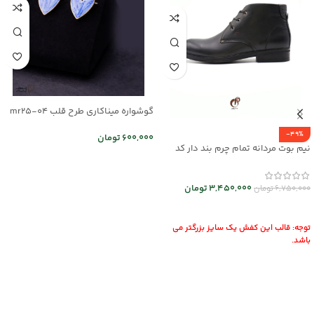
گوشواره میناکاری طرح قلب mr25-04
-49%
600,000
تومان
نیم بوت مردانه تمام چرم بند دار کد
اطلاعات بیشتر
mrch30026
3,450,000
تومان
6,750,000
تومان
انتخاب گزینه ها
توجه: قالب این کفش یک سایز بزرگتر می
باشد.