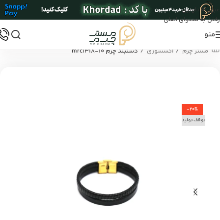
عبور به ناوبری
رفتن به محتوای اصلی
منو
/
/
مستر چرم
اکسسوری
دستبند چرم mrc1318-10
-20%
توقف تولید