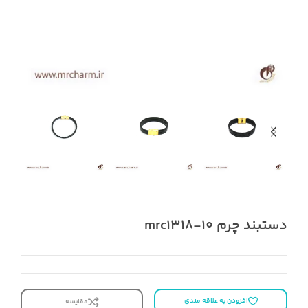
دستبند چرم mrc1318-10
افزودن به علاقه مندی
مقایسه