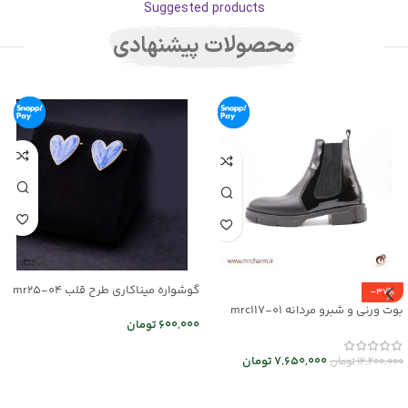
Suggested products
محصولات پیشنهادی
گوشواره میناکاری طرح قلب mr25-04
-37%
بوت ورنی و شبرو مردانه mrc117-01
600,000
تومان
اطلاعات بیشتر
7,650,000
تومان
12,200,000
تومان
انتخاب گزینه ها