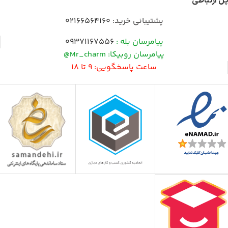
پل ارتباطی
پشتیبانی خرید:
02166564160
پیامرسان بله :
09371167556
پیامرسان روبیکا: Mr_charm@
ساعت پاسخگویی: 9 تا 18