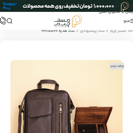
عبور به ناوبری
رفتن به محتوای اصلی
منو
/
/
مستر چرم
ست پیشنهادی
ست هدیه mrc5500
توقف تولید