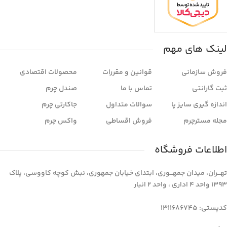
لینک های مهم
فروش سازمانی
قوانین و مقررات
محصولات اقتصادی
ثبت گارانتی
تماس با ما
صندل چرم
اندازه گیری سایز پا
سوالات متداول
جاکارتی چرم
مجله مسترچرم
فروش اقساطی
واکس چرم
اطلاعات فروشگاه
تهـــران، میدان جمهـــوری، ابتدای خیابان جمهوری، نبش کوچه کاووسی، پلاک
1393 واحد 4 اداری ، واحد 2 انبار
کدپستی: 1311686745