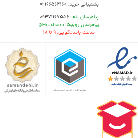
پشتیبانی خرید:
02166564160
پیامرسان بله :
09371167556
پیامرسان روبیکا: Mr_charm@
ساعت پاسخگویی: 9 تا 18