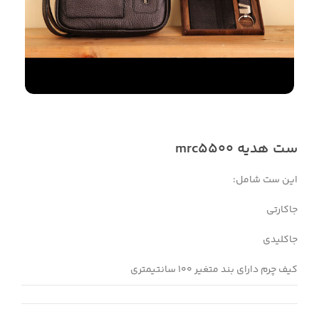
ست هدیه mrc5500
این ست شامل:
جاکارتی
جاکلیدی
کیف چرم دارای بند متغیر 100 سانتیمتری