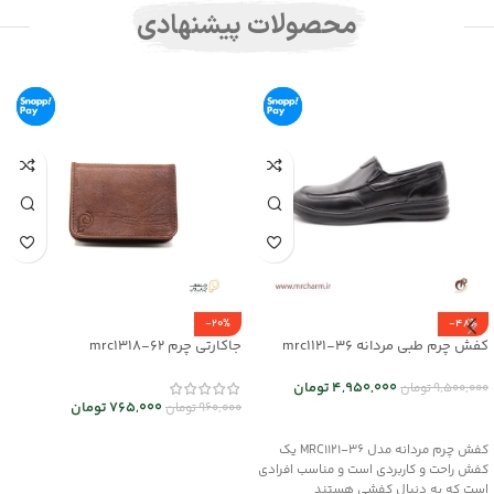
محصولات پیشنهادی
-20%
-48%
کفش چرم طبی مردانه mrc1121-36
جاکارتی چرم mrc1318-62
4,950,000
تومان
9,500,000
تومان
765,000
تومان
960,000
تومان
انتخاب گزینه ها
انتخاب گزینه ها
کفش چرم مردانه مدل MRC1121-36 یک
کفش راحت و کاربردی است و مناسب افرادی
است که به دنبال کفشی هستند