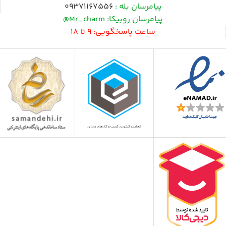
پیامرسان بله :
09371167556
پیامرسان روبیکا: Mr_charm@
ساعت پاسخگویی: 9 تا 18