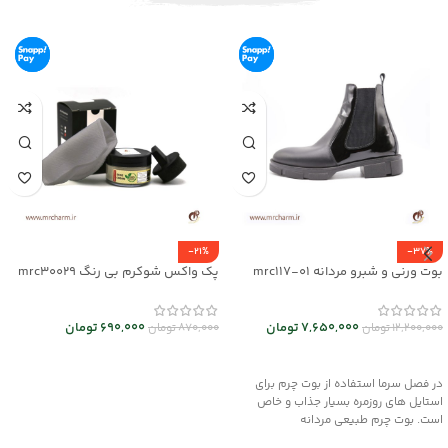
-21%
-37%
بوت ورنی و شبرو مردانه mrc117-01
پک واکس شوکرم بی رنگ mrc30029
7,650,000
تومان
690,000
تومان
12,200,000
تومان
870,000
تومان
انتخاب گزینه ها
افزودن به سبد خرید
در فصل سرما استفاده از بوت چرم برای
استایل های روزمره بسیار جذاب و خاص
است. بوت چرم طبیعی مردانه