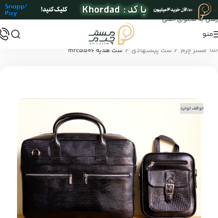
عبور به ناوبری
رفتن به محتوای اصلی
منو
/
/
مستر چرم
ست پیشنهادی
ست هدیه mrc5506
توقف تولید