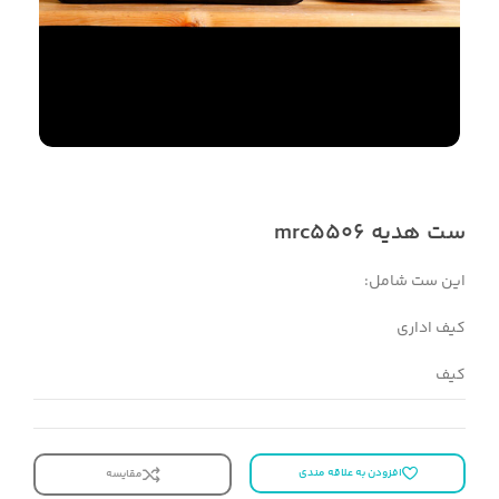
ست هدیه mrc5506
این ست شامل:
کیف اداری
کیف
افزودن به علاقه مندی
مقایسه