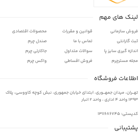
لینک های مهم
فروش سازمانی
قوانین و مقررات
محصولات اقتصادی
ثبت گارانتی
تماس با ما
صندل چرم
اندازه گیری سایز پا
سوالات متداول
جاکارتی چرم
مجله مسترچرم
فروش اقساطی
واکس چرم
اطلاعات فروشگاه
تهـــران، میدان جمهـــوری، ابتدای خیابان جمهوری، نبش کوچه کاووسی، پلاک
1393 واحد 4 اداری ، واحد 2 انبار
کدپستی: 1311686745
پشتیبانی