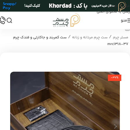
عبور به ناوبری
رفتن به محتوای اصلی
منو
/
/
مستر چرم
ست چرم مردانه و زنانه
ست کمربند و جاکارتی و فندک چرم
mrc1318-37
-37%