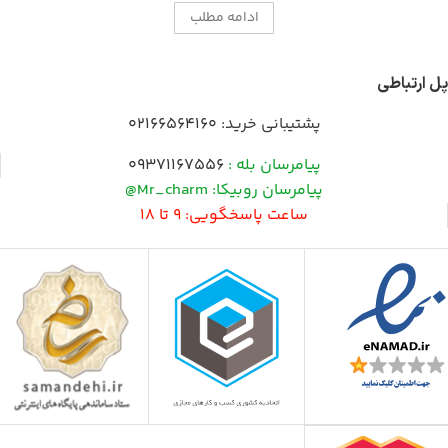
ادامه مطلب
پل ارتباطی
پشتیبانی خرید:
02166564160
پیامرسان بله :
09371167556
پیامرسان روبیکا: Mr_charm@
ساعت پاسخگویی: 9 تا 18