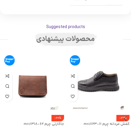
Suggested products
محصولات پیشنهادی
-20%
-49%
کفش مردانه چرم mrc1123-11
جاکارتی چرم mrc1318-62