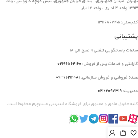
تهـــران، میدان جمهـــوری، ابتدای خیابان جمهوری، نبش کوچه کاووسی، پلاک
1393 واحد 4 اداری ، واحد 2 انبار
کدپستی: 1311686745
پشتیبانی
ساعات پاسخگویی تلفنی 9 صبح الی 18
گارانتی و خدمات پس از فروش:
02166564160
عمده فروشی و فروش سازمانی:
09366192081
مدیریت:
02122097319
کلیه حقوق مادی و معنوی برای فروشگاه اینترنتی مسترچرم محفوظ است.