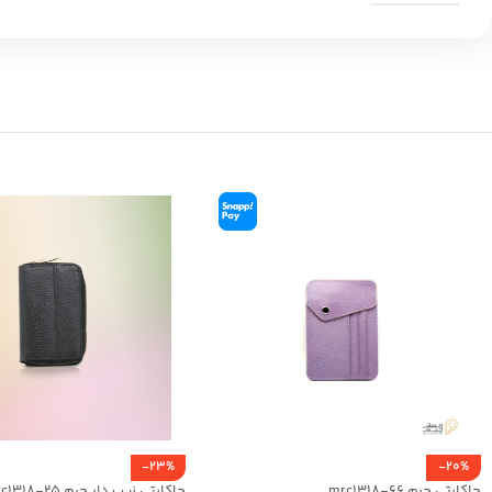
-23%
-20%
جاکارتی چرم mrc1318-66
جاکارتی زیپ دار چرم mrc1318-25