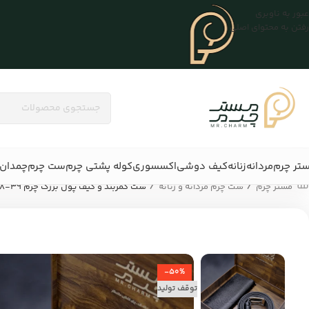
عبور به ناوبری
رفتن به محتوای اصلی
تر چرم
مردانه
زنانه
کیف دوشی
اکسسوری
کوله پشتی چرم
ست چرم
چمدان 
/
/
مستر چرم
ست چرم مردانه و زنانه
ست کمربند و کیف پول بزرگ چرم mrc1318-39
-50%
توقف تولید