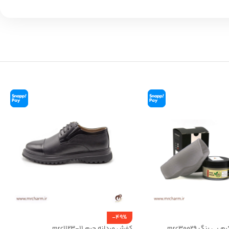
-49%
رنگ mrc30029
کفش مردانه چرم mrc1123-11