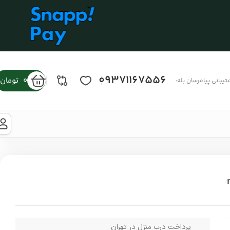
09371167556
0
تومان
تیبانی پیامرسان بله:
m-
پرداخت درب منزل در تهران