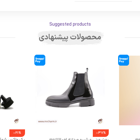
Suggested products
محصولات پیشنهادی
-21%
-37%
بوت ورنی و شبرو مردانه mrc117-01
پک واکس شوکرم بی 