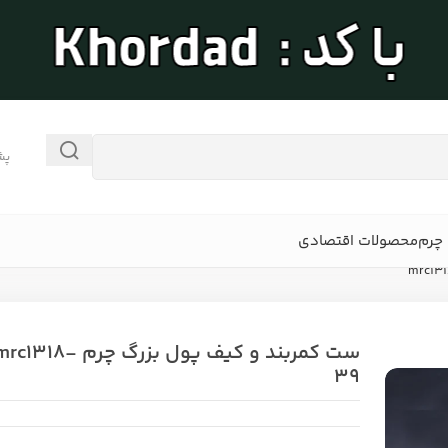
پش
چرم
محصولات اقتصادی
ست کمربند و کیف پول بزرگ چرم rc1318
39