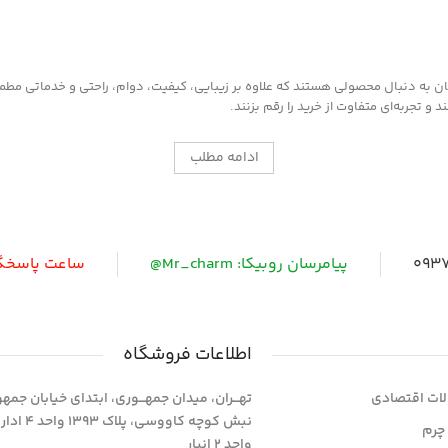
به دنبال محصولی هستند که علاوه بر زیبایی، کیفیت، دوام، راحتی و خدماتی مطمئن ر
 تجربه‌ای متفاوت از خرید را رقم بزنند.
ادامه مطلب
0937
پیامرسان روبیکا: Mr_charm@
ساعت پاسخگویی: 
اطلاعات فروشگاه
ات اقتصادی
تهـــران، میدان جمهـــوری، ابتدای خیابان جمه
نبش کوچه کاووسی، پلاک 393
چرم
واحد 2 انبار