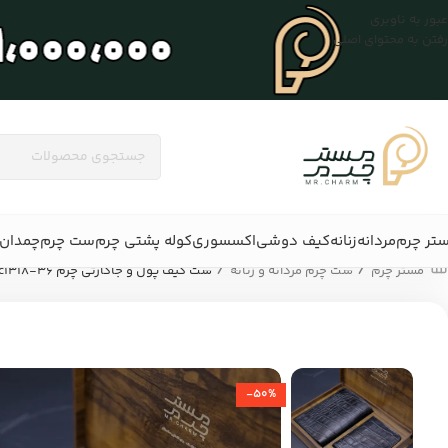
عبور به ناوبری
رفتن به محتوای اصلی
تر چرم
مردانه
زنانه
کیف دوشی
اکسسوری
کوله پشتی چرم
ست چرم
چمدان 
/
/
مستر چرم
ست چرم مردانه و زنانه
ست کیف پول و جاکارتی چرم mrc1318-36
-50%