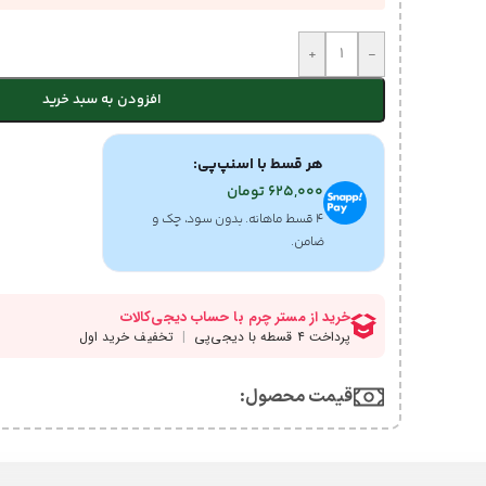
+
-
افزودن به سبد خرید
هر قسط با اسنپ‌پی:
625,000
تومان
۴ قسط ماهانه. بدون سود، چک و
ضامن.
قیمت محصول:​