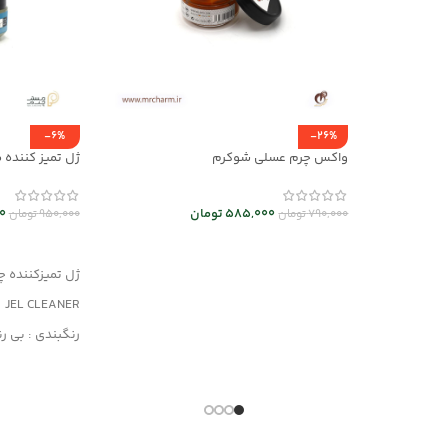
-6%
-26%
واکس چرم عسلی شوکرم
ژل تمیز کننده محص
585,000
تومان
0
790,000
تومان
950,000
تومان
افزودن به سبد خرید
افزودن به سب
ژل تمیزکننده چ
JEL CLEANER
رنگبندی : بی ر
کاربرد : تمیزکنن
مناسب کلیه مح