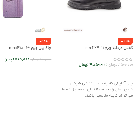
-20%
-49%
کفش مردانه چرم mrc1123-11
جاکارتی چرم mrc1318-66
765,000
تومان
960,000
تومان
3,850,000
تومان
7,500,000
تومان
اطلاعات بیشتر
انتخاب گزینه ها
برای آقایانی که به دنبال کفشی شیک و
درعین حال راحت هستند، این محصول قطعا
می تواند گزینه مناسبی باشد.