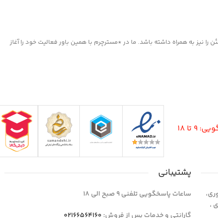
ا نیز به همراه داشته باشد. ما در *مسترچرم با همین باور فعالیت خود را آغاز
9 تا 18
پشتیبانی
وری،
ساعات پاسخگویی تلفنی 9 صبح الی 18
1 واحد 4 اداری ،
گارانتی و خدمات پس از فروش:
02166564160