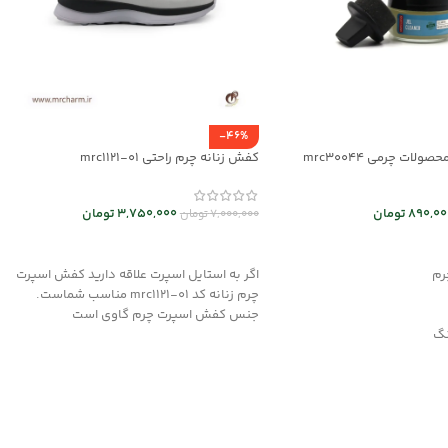
-46%
ولات چرمی mrc30044
کفش زنانه چرم راحتی mrc1121-01
890,00
تومان
3,750,000
تومان
7,000,000
تومان
د خرید
انتخاب گزینه ها
رم
اگر به استایل اسپرت علاقه دارید کفش اسپرت
چرم زنانه کد mrc1121-01 مناسب شماست.
جنس کفش اسپرت چرم گاوی است
نگ
ده
صولات چرمی