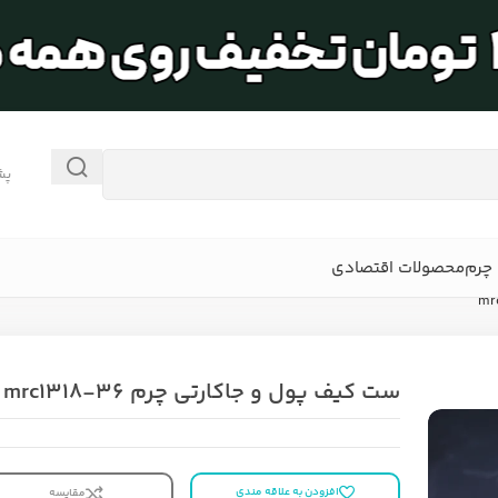
پش
چرم
محصولات اقتصادی
ست کیف پول و جاکارتی چرم mrc1318-36
افزودن به علاقه مندی
مقایسه