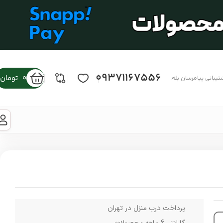
09371167556
0
تومان
تیبانی پیامرسان بله:
پرداخت درب منزل در تهران