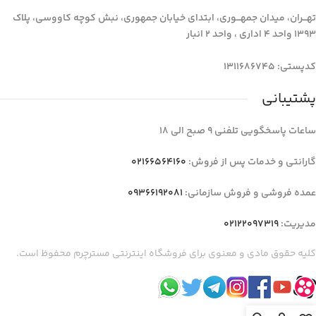
تهـــران، میدان جمهـــوری، ابتدای خیابان جمهوری، نبش کوچه کاووسی، پلاک
1393 واحد 4 اداری ، واحد 2 انبار
کدپستی: 1311686745
پشتیبانی
ساعات پاسخگویی تلفنی 9 صبح الی 18
گارانتی و خدمات پس از فروش:
02166564160
عمده فروشی و فروش سازمانی:
09366192081
مدیریت:
02122097319
کلیه حقوق مادی و معنوی برای فروشگاه اینترنتی مسترچرم محفوظ است.