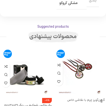
بندی
مشکی کروکو
Suggested products
محصولات پیشنهادی
گردن‌آویز چرم با نقاشی خاص
-21%
mrc2714-14
پک واکس شوکرم بی رنگ mrc30029