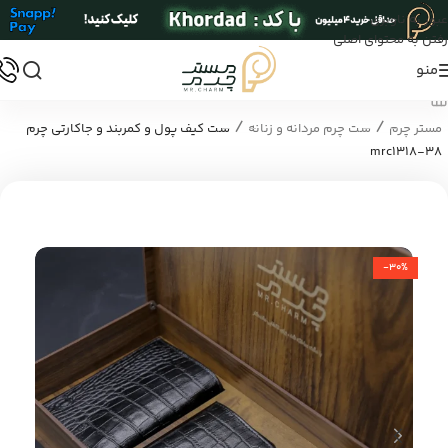
عبور به ناوبری
رفتن به محتوای اصلی
منو
/
/
مستر چرم
ست چرم مردانه و زنانه
ست کیف پول و کمربند و جاکارتی چرم
mrc1318-38
-30%