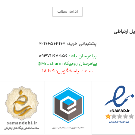
ادامه مطلب
پل ارتباطی
پشتیبانی خرید:
02166564160
پیامرسان بله :
09371167556
پیامرسان روبیکا: Mr_charm@
ساعت پاسخگویی: 9 تا 18