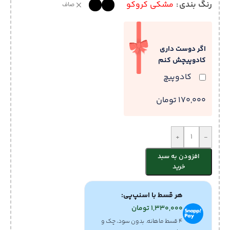
رنگ بندی
مشکی کروکو
صاف
اگر دوست داری
کادوپیچش کنم
کادوپیچ
170,000 تومان
+
-
افزودن به سبد
خرید
هر قسط با اسنپ‌پی:
1,330,000
تومان
۴ قسط ماهانه. بدون سود، چک و