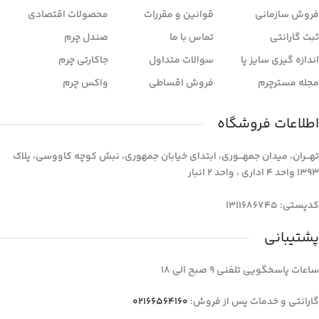
فروش سازمانی
قوانین و مقررات
محصولات اقتصادی
ثبت گارانتی
تماس با ما
صندل چرم
اندازه گیری سایز پا
سوالات متداول
جاکارتی چرم
مجله مسترچرم
فروش اقساطی
واکس چرم
اطلاعات فروشگاه
تهـــران، میدان جمهـــوری، ابتدای خیابان جمهوری، نبش کوچه کاووسی، پلاک
1393 واحد 4 اداری ، واحد 2 انبار
کدپستی: 1311686745
پشتیبانی
ساعات پاسخگویی تلفنی 9 صبح الی 18
گارانتی و خدمات پس از فروش:
02166564160