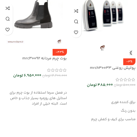
-43%
بوت چرم مردانه mrc30092
-3%
پولیش روغنی mrch30033
6,950,000
تومان
12,200,000
تومان
انتخاب گزینه ها
485,000
تومان
500,000
تومان
در فصل سرما استفاده از بوت چرم برای
افزودن به سبد خرید
استایل های روزمره بسیار جذاب و خاص
براق کننده فوری
است. البته خیلی از افراد
بدون رنگ
مناسب برای کیف و کفش چرم
وانواع محصولات چرم مصنوعی