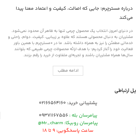
درباره مسترچرم؛ جایی که اصالت، کیفیت و اعتماد معنا پیدا
می‌کند
در دنیای امروز، انتخاب یک محصول چرمی تنها به ظاهر آن محدود نمی‌شود.
مشتریان به دنبال محصولی هستند که علاوه بر زیبایی، کیفیت، دوام، راحتی و
خدماتی مطمئن را نیز به همراه داشته باشد. ما در *مسترچرم با همین باور
فعالیت خود را آغاز کردیم؛ با هدف ارائه محصولات چرمی طبیعی که بتوانند
سال‌ها همراه مشتریان باشند و تجربه‌ای متفاوت از خرید را رقم بزنند.
ادامه مطلب
پل ارتباطی
پشتیبانی خرید:
02166564160
پیامرسان بله :
09371167556
پیامرسان روبیکا: Mr_charm@
ساعت پاسخگویی: 9 تا 18