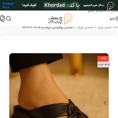
عبور به ناوبری
رفتن به محتوای اصلی
منو
/
/
مستر چرم
صندل چرم
صندل روفرشی چرم زنانه mr2119-01
-29%
توقف تولید