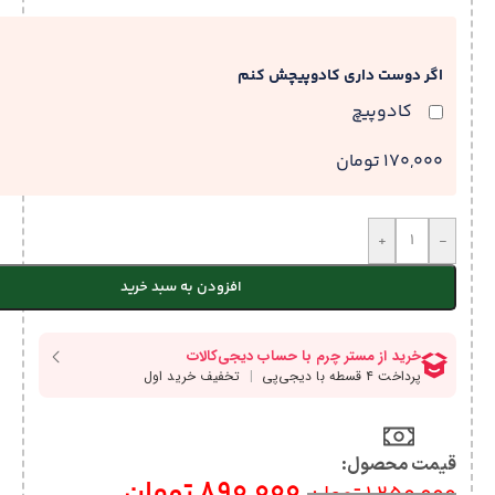
اگر دوست داری کادوپیچش کنم
کادوپیچ
170,000 تومان
+
-
افزودن به سبد خرید
قیمت محصول:​
890,000
تومان