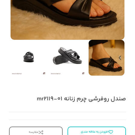
صندل روفرشی چرم زنانه mr2119-01
افزودن به علاقه مندی
مقایسه