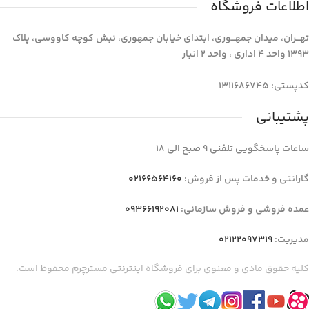
اطلاعات فروشگاه
تهـــران، میدان جمهـــوری، ابتدای خیابان جمهوری، نبش کوچه کاووسی، پلاک
1393 واحد 4 اداری ، واحد 2 انبار
کدپستی: 1311686745
پشتیبانی
ساعات پاسخگویی تلفنی 9 صبح الی 18
گارانتی و خدمات پس از فروش:
02166564160
عمده فروشی و فروش سازمانی:
09366192081
مدیریت:
02122097319
کلیه حقوق مادی و معنوی برای فروشگاه اینترنتی مسترچرم محفوظ است.