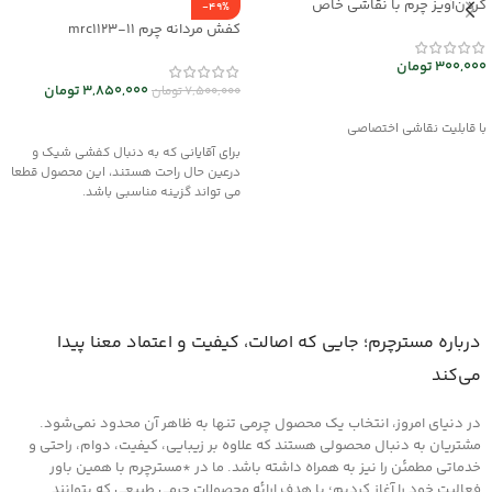
گردن‌آویز چرم با نقاشی خاص
-49%
mrc2714-14
کفش مردانه چرم mrc1123-11
300,000
تومان
3,850,000
تومان
7,500,000
تومان
انتخاب گزینه ها
انتخاب گزینه ها
با قابلیت نقاشی اختصاصی
برای آقایانی که به دنبال کفشی شیک و
درعین حال راحت هستند، این محصول قطعا
می تواند گزینه مناسبی باشد.
درباره مسترچرم؛ جایی که اصالت، کیفیت و اعتماد معنا پیدا
می‌کند
در دنیای امروز، انتخاب یک محصول چرمی تنها به ظاهر آن محدود نمی‌شود.
مشتریان به دنبال محصولی هستند که علاوه بر زیبایی، کیفیت، دوام، راحتی و
خدماتی مطمئن را نیز به همراه داشته باشد. ما در *مسترچرم با همین باور
فعالیت خود را آغاز کردیم؛ با هدف ارائه محصولات چرمی طبیعی که بتوانند