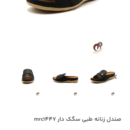
صندل زنانه طبی سگک دار mrc1447