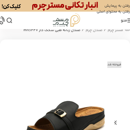
رفتن به پیمایش
رفتن به محتوای اصلی
منو
/
/
مستر چرم
صندل چرم
صندل زنانه طبی سگک دار mrc1447
فروخته شد