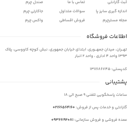
ثبت گارانتی
تماس با ما
صندل چرم
اندازه گیری سایز پا
سوالات متداول
جاکارتی چرم
مجله مسترچرم
فروش اقساطی
واکس چرم
اطلاعات فروشگاه
تهـــران، میدان جمهـــوری، ابتدای خیابان جمهوری، نبش کوچه کاووسی، پلاک
1393 واحد 4 اداری ، واحد 2 انبار
کدپستی: 1311686745
پشتیبانی
ساعات پاسخگویی تلفنی 9 صبح الی 18
گارانتی و خدمات پس از فروش:
02166564160
عمده فروشی و فروش سازمانی:
09366192081