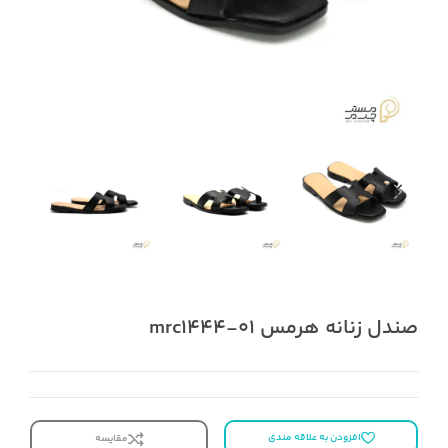
صندل زنانه هرمس mrc1444-01
افزودن به علاقه مندی
مقایسه