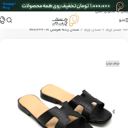
عبور به ناوبری
رفتن به محتوای اصلی
منو
/
/
مستر چرم
صندل چرم
صندل زنانه هرمس mrc1444-01
توقف تولید