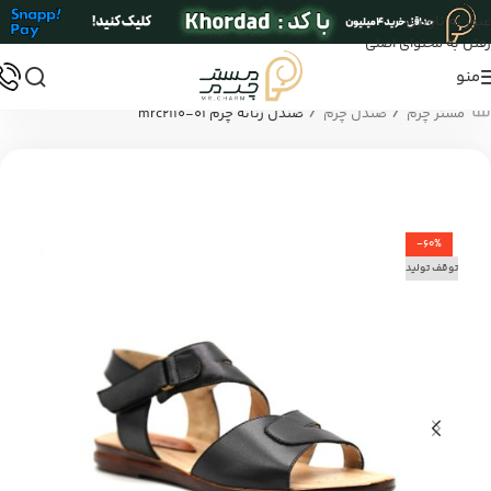
عبور به ناوبری
رفتن به محتوای اصلی
منو
/
/
مستر چرم
صندل چرم
صندل زنانه چرم mrc2110-01
-60%
توقف تولید