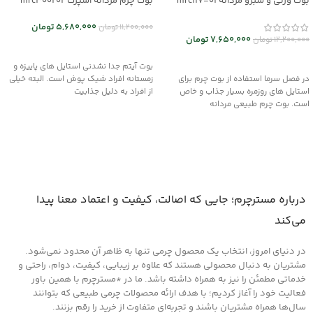
بوت ورنی و شبرو مردانه mrc117-01
بوت چرم مردانه اسپرت mrc300202
5,680,000
تومان
11,200,000
تومان
7,650,000
تومان
12,200,000
تومان
انتخاب گزینه ها
انتخاب گزینه ها
بوت آیتم جدا نشدنی استایل های پاییزه و
در فصل سرما استفاده از بوت چرم برای
زمستانه افراد شیک پوش است. البته خیلی
استایل های روزمره بسیار جذاب و خاص
از افراد به دلیل جذابیت
است. بوت چرم طبیعی مردانه
درباره مسترچرم؛ جایی که اصالت، کیفیت و اعتماد معنا پیدا
می‌کند
در دنیای امروز، انتخاب یک محصول چرمی تنها به ظاهر آن محدود نمی‌شود.
مشتریان به دنبال محصولی هستند که علاوه بر زیبایی، کیفیت، دوام، راحتی و
خدماتی مطمئن را نیز به همراه داشته باشد. ما در *مسترچرم با همین باور
فعالیت خود را آغاز کردیم؛ با هدف ارائه محصولات چرمی طبیعی که بتوانند
سال‌ها همراه مشتریان باشند و تجربه‌ای متفاوت از خرید را رقم بزنند.