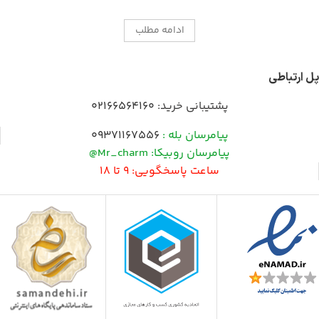
ادامه مطلب
پل ارتباطی
پشتیبانی خرید:
02166564160
پیامرسان بله :
09371167556
پیامرسان روبیکا: Mr_charm@
ساعت پاسخگویی: 9 تا 18