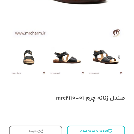
صندل زنانه چرم mrc2110-01
افزودن به علاقه مندی
مقایسه