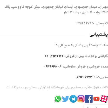
تهـــران، میدان جمهـــوری، ابتدای خیابان جمهوری، نبش کوچه کاووسی، پلاک
1393 واحد 4 اداری ، واحد 2 انبار
کدپستی: 1311686745
پشتیبانی
ساعات پاسخگویی تلفنی 9 صبح الی 18
گارانتی و خدمات پس از فروش:
02166564160
عمده فروشی و فروش سازمانی:
09366192081
مدیریت:
02122097319
کلیه حقوق مادی و معنوی برای فروشگاه اینترنتی مسترچرم محفوظ است.