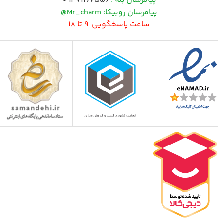
پیامرسان بله :
09371167556
پیامرسان روبیکا: Mr_charm@
ساعت پاسخگویی: 9 تا 18