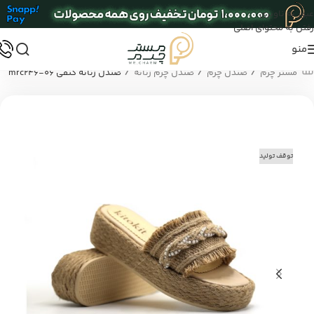
عبور به ناوبری
رفتن به محتوای اصلی
منو
/
/
/
مستر چرم
صندل چرم
صندل چرم زنانه
صندل زنانه کنفی mrc246-06
توقف تولید