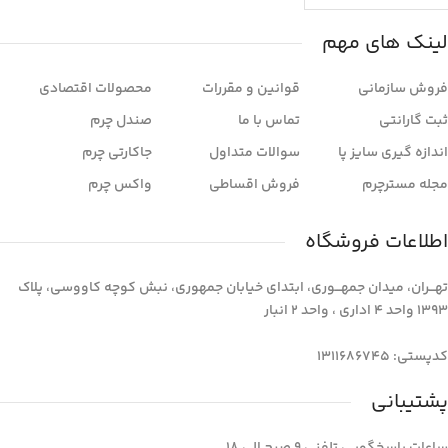
لینک های مهم
فروش سازمانی
قوانین و مقررات
محصولات اقتصادی
ثبت گارانتی
تماس با ما
صندل چرم
اندازه گیری سایز پا
سوالات متداول
جاکارتی چرم
مجله مسترچرم
فروش اقساطی
واکس چرم
اطلاعات فروشگاه
تهـــران، میدان جمهـــوری، ابتدای خیابان جمهوری، نبش کوچه کاووسی، پلاک
1393 واحد 4 اداری ، واحد 2 انبار
کدپستی: 1311686745
پشتیبانی
ساعات پاسخگویی تلفنی 9 صبح الی 18