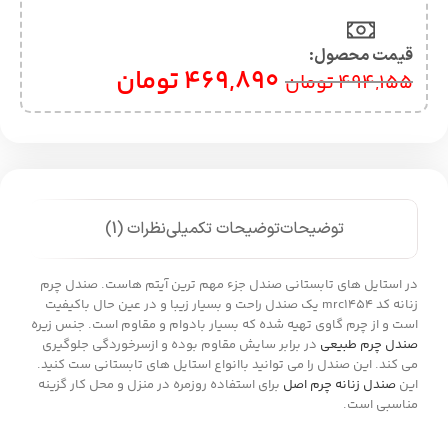
قیمت محصول:​
469,890
تومان
494,155
تومان
توضیحات
توضیحات تکمیلی
نظرات (1)
در استایل های تابستانی صندل جزء مهم ترین آیتم هاست. صندل چرم
زنانه کد mrc1454 یک صندل راحت و بسیار زیبا و در عین حال باکیفیت
است و از چرم گاوی تهیه شده که بسیار بادوام و مقاوم است. جنس زیره
صندل چرم طبیعی
در برابر سایش مقاوم بوده و ازسرخوردگی جلوگیری
می کند. این صندل را می توانید باانواع استایل های تابستانی ست کنید.
این
صندل زنانه چرم اصل
برای استفاده روزمره در منزل و محل کار گزینه
مناسبی است.