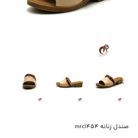
صندل زنانه mrc1454