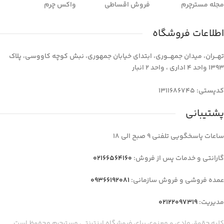
مجله مسترچرم
فروش اقساطی
واکس چرم
اطلاعات فروشگاه
تهـــران، میدان جمهـــوری، ابتدای خیابان جمهوری، نبش کوچه کاووسی، پلاک
1393 واحد 4 اداری ، واحد 2 انبار
کدپستی: 1311686745
پشتیبانی
ساعات پاسخگویی تلفنی 9 صبح الی 18
گارانتی و خدمات پس از فروش:
02166564160
عمده فروشی و فروش سازمانی:
09366192081
مدیریت:
02122097319
کلیه حقوق مادی و معنوی برای فروشگاه اینترنتی مسترچرم محفوظ است.