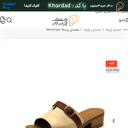
عبور به ناوبری
رفتن به محتوای اصلی
منو
/
/
مستر چرم
صندل چرم
صندل زنانه mrc1454
-5%
توقف تولید