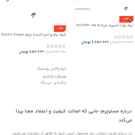
-44%
نیم بوت اسپرت مردانه mrc1122-05
-11%
کرم نرم و احیا کننده چرم Rustic Cream
کد mrch30032
6,650,000
تومان
11,800,000
تومان
انتخاب گزینه ها
850,000
تومان
950,000
تومان
افزودن به سبد خرید
کرم واکس روستیک
RUSTIC CREAM
رنگبندی : بی رنگ
کاربرد:
محافظت و نرم کننده چرم های کهنه و
دارای بافت خشک
مناسب کیف و کفش، پوشاک و مبلمان
درباره مسترچرم؛ جایی که اصالت، کیفیت و اعتماد معنا پیدا
چرمی
می‌کند
در دنیای امروز، انتخاب یک محصول چرمی تنها به ظاهر آن محدود نمی‌شود.