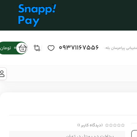
09371167556
0
تومان
تیبانی پیامرسان بله:
(دیدگاه کاربر
1
)
پرداخت درب منزل در تهران