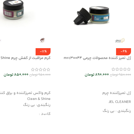
-11%
-6%
ژل تمیز کننده محصولات چرمی mrc30044
mrch30037
890,000
تومان
850,000
تومان
950,000
تومان
950,000
تومان
افزودن به سبد خرید
افزودن به سبد خرید
ژل تمیزکننده چرم
کرم واکس تمیزکننده و براق کنن
Clean & Shine
JEL CLEANER
رنگبندی: بی رنگ
رنگبندی : بی رنگ
کاربرد :
کاربرد : تمیزکننده
مناسب کلیه محصولات چرمی
محافظت کننده، ترمیم کننده و ا
دارای رنگدانه های قوی