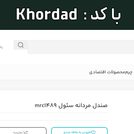
پش
چرم
محصولات اقتصادی
صندل مردانه سئول mrc1489
افزودن به علاقه مندی
مقایسه