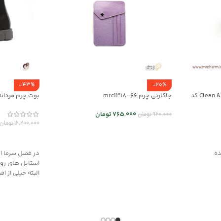
-43%
-20%
کرم مراقبت از کفش چرم Clean & Shine کد
جاکارتی چرم mrc1318-66
بوت چرم مردانه c30092
765,000
تومان
960,000
تومان
12,200,000
تومان
اطلاعات بیشتر
انتخاب گزینه
در فصل سرما اس
ده
استایل های رو
البته خیلی از افر
حیاکننده