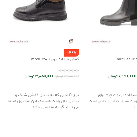
-49%
mr
کفش مردانه چرم mrc1123-11
6,950,000
تومان
3,850,000
تومان
7,500,000
تومان
 ها
انتخاب گزینه ها
تفاده از بوت چرم برای
برای آقایانی که به دنبال کفشی شیک و
زمره بسیار جذاب و خاص است.
درعین حال راحت هستند، این محصول قطعا
اد
می تواند گزینه مناسبی باشد.