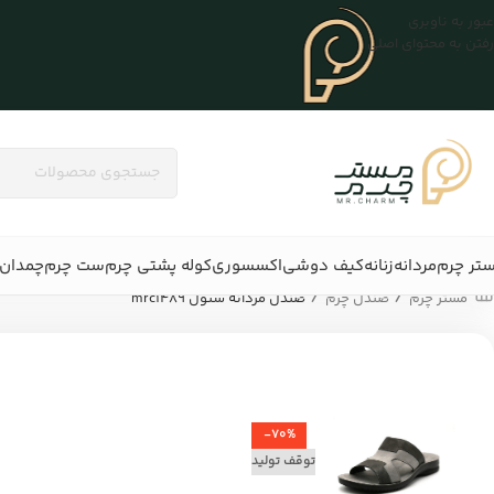
عبور به ناوبری
رفتن به محتوای اصلی
تر چرم
مردانه
زنانه
کیف دوشی
اکسسوری
کوله پشتی چرم
ست چرم
چمدان 
/
/
مستر چرم
صندل چرم
صندل مردانه سئول mrc1489
-70%
توقف تولید