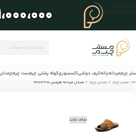
عبور به ناوبری
رفتن به محتوای اصلی
تر چرم
مردانه
زنانه
کیف دوشی
اکسسوری
کوله پشتی چرم
ست چرم
چمدان 
/
/
مستر چرم
صندل چرم
صندل مردانه هرمس mrc1435
توقف تولید