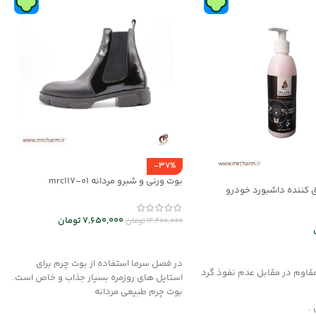
-37%
بوت ورنی و شبرو مردانه mrc117-01
 کننده داشبورد خودرو
7,650,000
تومان
12,200,000
تومان
انتخاب گزینه ها
د خرید
در فصل سرما استفاده از بوت چرم برای
مقاوم در مقابل عدم نفوذ گرد
استایل های روزمره بسیار جذاب و خاص است.
بوت چرم طبیعی مردانه
 .