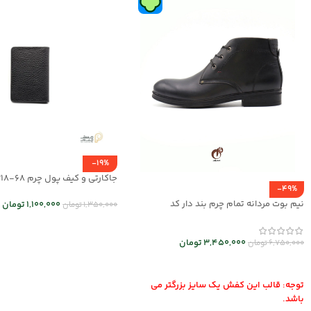
-19%
جاکارتی و کیف پول چرم mrc1318-68
-49%
نیم بوت مردانه تمام چرم بند دار کد
1,100,000
تومان
1,350,000
تومان
mrch30026
انتخاب گزینه ها
3,450,000
تومان
6,750,000
تومان
انتخاب گزینه ها
توجه: قالب این کفش یک سایز بزرگتر می
باشد.