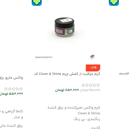
-11%
کرم مراقبت از کفش چرم Clean & Shine کد
واکس مایع براق
mrch30037
mec30047
850,000
تومان
950,000
تومان
550,000
تومان
افزودن به سبد خرید
افزودن به سب
کرم واکس تمیزکننده و براق کننده
کاملا گیاهی و 
Clean & Shine
و غبار .
رنگبندی: بی رنگ
براق کننده عالی
کاربرد :