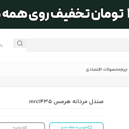
پش
چرم
محصولات اقتصادی
صندل مردانه هرمس mrc1435
افزودن به علاقه مندی
مقایسه