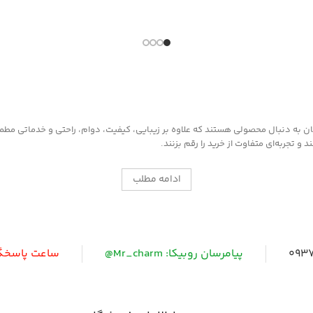
این محصول از مو
محافظت کننده، ترمیم کننده و احیاکننده
فن آوری نوین 
دارای رنگدانه های قوی
به چرم، قطعات 
مناسب کیف و کفش چرم
داخل خودرو وار
روش مصرف :
ابتدا سطح مورد 
غبار تمیز کرده 
را روی سطح آغش
به دنبال محصولی هستند که علاوه بر زیبایی، کیفیت، دوام، راحتی و خدماتی مطمئن ر
شود ، سپس با د
 تجربه‌ای متفاوت از خرید را رقم بزنند.
مخصوص که در
موجود است سطح
ادامه مطلب
0937
پیامرسان روبیکا: Mr_charm@
ساعت پاسخگویی: 