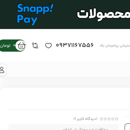
09371167556
0
تومان
تیبانی پیامرسان بله:
(دیدگاه کاربر
1
)
پرداخت درب منزل در تهران