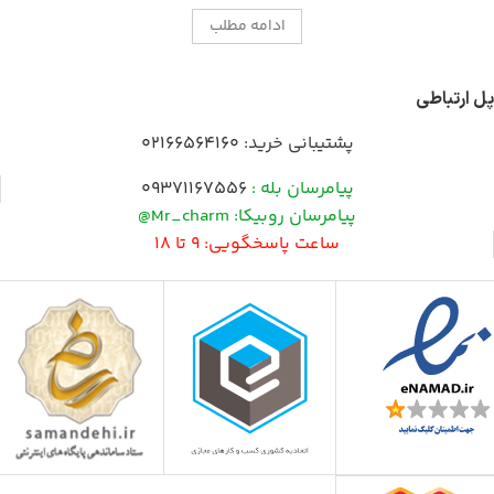
ادامه مطلب
پل ارتباطی
پشتیبانی خرید:
02166564160
پیامرسان بله :
09371167556
پیامرسان روبیکا: Mr_charm@
ساعت پاسخگویی: 9 تا 18