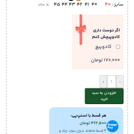
45
44
43
42
41
40
سایز
40
صاف
اگر دوست داری
کادوپیچش کنم
کادوپیچ
170,000 تومان
+
-
افزودن به سبد
خرید
هر قسط با اسنپ‌پی:
462,500
تومان
۴ قسط ماهانه. بدون سود، چک و