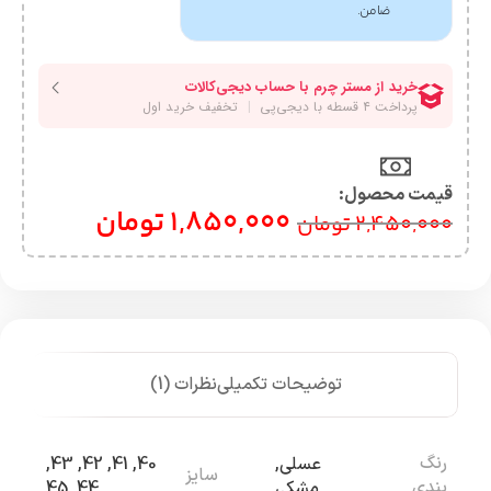
ضامن.
قیمت محصول:​
1,850,000
تومان
2,450,000
تومان
توضیحات تکمیلی
نظرات (1)
رنگ
عسلی
,
40
,
41
,
42
,
43
,
سایز
بندی
مشکی
44
,
45