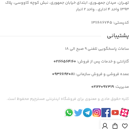
تهـــران، میدان جمهـــوری، ابتدای خیابان جمهوری، نبش کوچه کاووسی، پلاک
1393 واحد 4 اداری ، واحد 2 انبار
کدپستی: 1311686745
پشتیبانی
ساعات پاسخگویی تلفنی 9 صبح الی 18
گارانتی و خدمات پس از فروش:
02166564160
عمده فروشی و فروش سازمانی:
09366192081
مدیریت:
02122097319
کلیه حقوق مادی و معنوی برای فروشگاه اینترنتی مسترچرم محفوظ است.