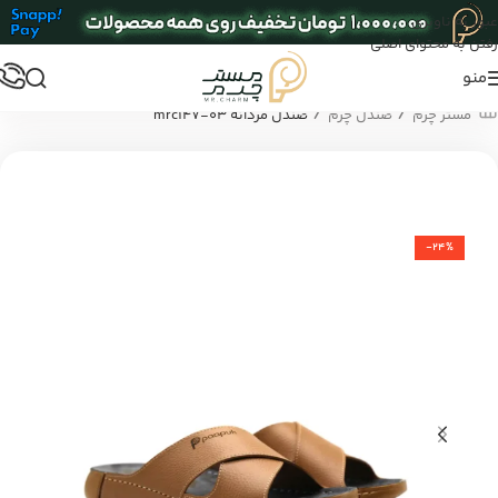
عبور به ناوبری
رفتن به محتوای اصلی
منو
/
/
مستر چرم
صندل چرم
صندل مردانه mrc147-03
-24%