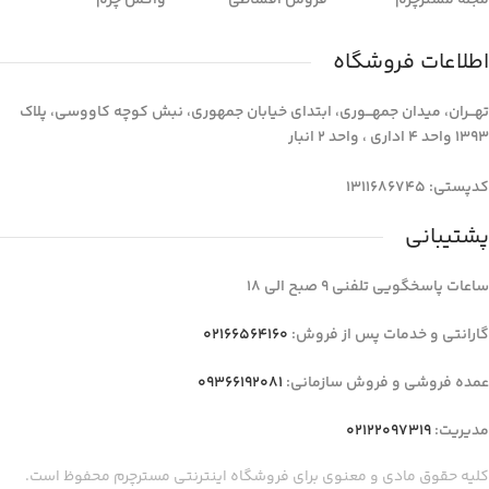
اطلاعات فروشگاه
تهـــران، میدان جمهـــوری، ابتدای خیابان جمهوری، نبش کوچه کاووسی، پلاک
1393 واحد 4 اداری ، واحد 2 انبار
کدپستی: 1311686745
پشتیبانی
ساعات پاسخگویی تلفنی 9 صبح الی 18
گارانتی و خدمات پس از فروش:
02166564160
عمده فروشی و فروش سازمانی:
09366192081
مدیریت:
02122097319
کلیه حقوق مادی و معنوی برای فروشگاه اینترنتی مسترچرم محفوظ است.