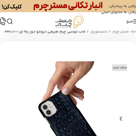
رفتن به پیمایش
رفتن به محتوای اصلی
منو
/
/
مستر چرم
اکسسوری
قاب گوشی چرم طبیعی کروکو دور ژله ای MRC11-1
توقف تولید