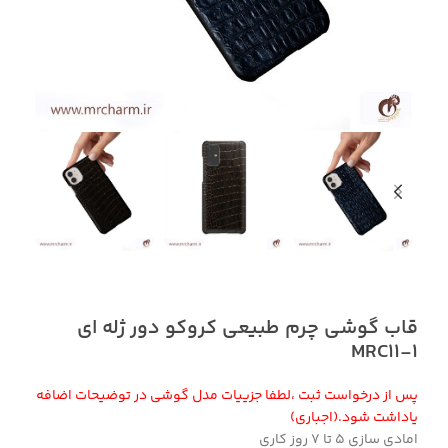
قاب گوشی چرم طبیعی کروکو دور ژله ای
MRC11-1
پس از درخواست ثبت ،لطفا جزییات مدل گوشی در توضیحات اضافه
یاداشت شود.(اجباری)
امادی سازی 5 تا 7 روز کاری