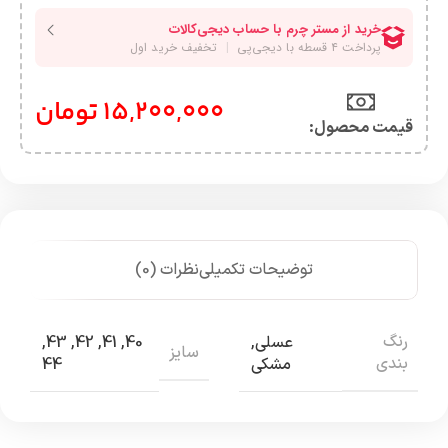
15,200,000
تومان
قیمت محصول:​
توضیحات تکمیلی
نظرات (0)
رنگ
عسلی
,
40
,
41
,
42
,
43
,
سایز
بندی
مشکی
44