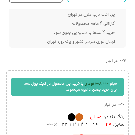
پرداخت درب منزل در تهران
گارانتی 6 ماهه محصولات
خرید 4 قسط با اسنپ پی بدون سود
ارسال فوری سراسر کشور و یک روزه تهران
2 در انبار
مبلغ
608,000
تومان
با خرید این محصول در کیف پول شما
برای خرید بعدی ذخیره می‌شود.
2 در انبار
رنگ بندی
عسلی
44
43
42
41
40
سایز
40
صاف