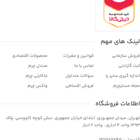
لینک های مهم
فروش سازمانی
قوانین و مقررات
محصولات اقتصادی
ثبت گارانتی
تماس با ما
صندل چرم
اندازه گیری سایز پا
سوالات متداول
جاکارتی چرم
مجله مسترچرم
فروش اقساطی
واکس چرم
اطلاعات فروشگاه
تهـــران، میدان جمهـــوری، ابتدای خیابان جمهوری، نبش کوچه کاووسی، پلاک
1393 واحد 4 اداری ، واحد 2 انبار
کدپستی: 1311686745