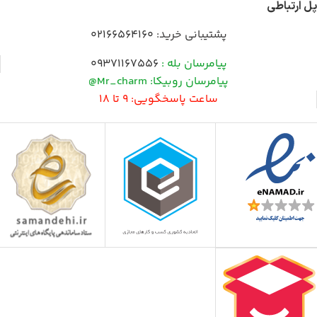
پل ارتباطی
پشتیبانی خرید:
02166564160
پیامرسان بله :
09371167556
پیامرسان روبیکا: Mr_charm@
ساعت پاسخگویی: 9 تا 18