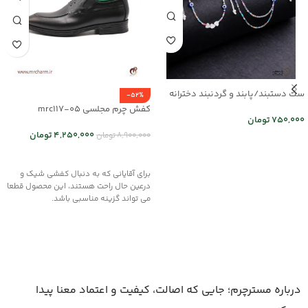
ست دستبند/پابند و گردنبند دخترانه
-52%
mr25-03
کفش چرم مجلسی mrc117-05
750,000
تومان
4,250,000
تومان
8,900,000
تومان
اطلاعات بیشتر
انتخاب گزینه ها
برای آقایانی که به دنبال کفشی شیک و
درعین حال راحت هستند، این محصول قطعا
می تواند گزینه مناسبی باشد.
درباره مسترچرم؛ جایی که اصالت، کیفیت و اعتماد معنا پیدا