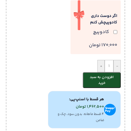
اگر دوست داری
کادوپیچش کنم
کادوپیچ
170,000 تومان
+
-
افزودن به سبد
خرید
هر قسط با اسنپ‌پی:
1,462,500
تومان
۴ قسط ماهانه. بدون سود، چک و
ضامن.