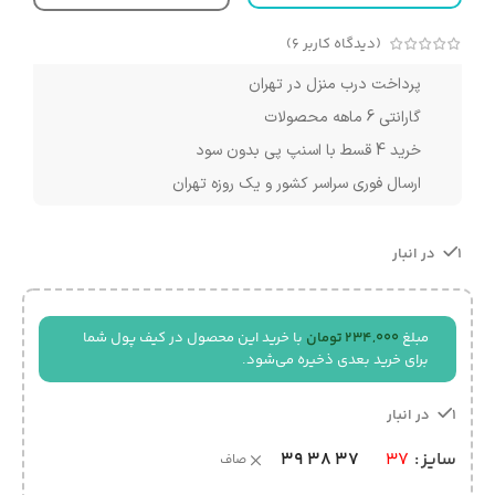
(دیدگاه کاربر
6
)
پرداخت درب منزل در تهران
گارانتی 6 ماهه محصولات
خرید 4 قسط با اسنپ پی بدون سود
ارسال فوری سراسر کشور و یک روزه تهران
1 در انبار
مبلغ
234,000
تومان
با خرید این محصول در کیف پول شما
برای خرید بعدی ذخیره می‌شود.
1 در انبار
39
38
37
سایز
37
صاف