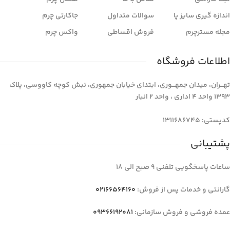
اندازه گیری سایز پا
سوالات متداول
جاکارتی چرم
مجله مسترچرم
فروش اقساطی
واکس چرم
اطلاعات فروشگاه
تهـــران، میدان جمهـــوری، ابتدای خیابان جمهوری، نبش کوچه کاووسی، پلاک
1393 واحد 4 اداری ، واحد 2 انبار
کدپستی: 1311686745
پشتیبانی
ساعات پاسخگویی تلفنی 9 صبح الی 18
گارانتی و خدمات پس از فروش:
02166564160
عمده فروشی و فروش سازمانی:
09366192081