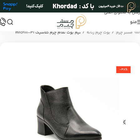
عبور به ناوبری
رفتن به محتوای اصلی
منو
/
/
مستر چرم
بوت چرم زنانه
نیم بوت تمام چرم کلاسیک mrc2111-31
-38%