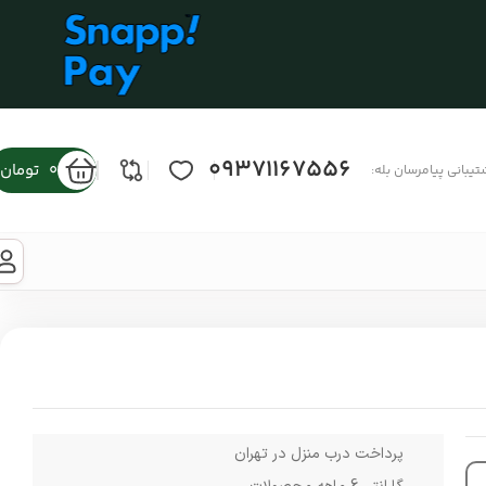
09371167556
0
تومان
تیبانی پیامرسان بله:
پرداخت درب منزل در تهران