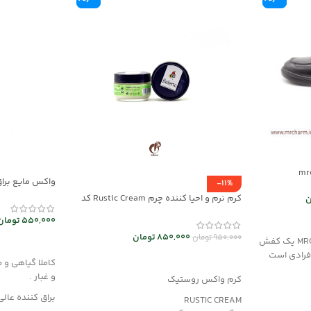
واکس مایع براق
-11%
mec30047
کرم نرم و احیا کننده چرم Rustic Cream کد
ن
mrch30032
550,000
تومان
850,000
تومان
950,000
تومان
کفش چرم مردانه مدل MRC1121-36 یک کفش
افزودن به سب
فرادی است
افزودن به سبد خرید
کاملا گیاهی و 
و غبار .
کرم واکس روستیک
براق کننده عالی
RUSTIC CREAM