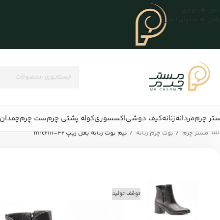
عبور به ناوبری
رفتن به محتوای اصلی
تر چرم
مردانه
زنانه
کیف دوشی
اکسسوری
کوله پشتی چرم
ست چرم
چمدان 
/
/
مستر چرم
بوت چرم زنانه
نیم بوت زنانه بغل زیپ mrc2111-42
توقف تولید