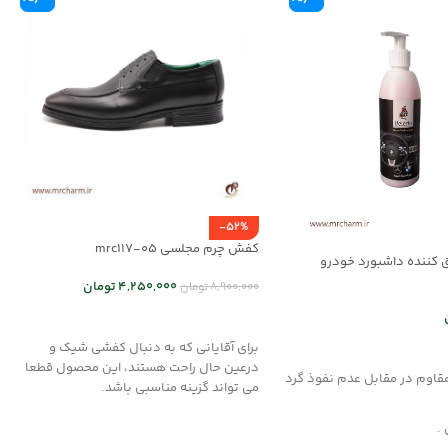
-52%
کفش چرم مجلسی mrc117-05
 کننده داشبورد خودرو
4,250,000
تومان
8,900,000
تومان
انتخاب گزینه ها
برای آقایانی که به دنبال کفشی شیک و
د خرید
درعین حال راحت هستند، این محصول قطعا
مقاوم در مقابل عدم نفوذ گرد
می تواند گزینه مناسبی باشد.
 .