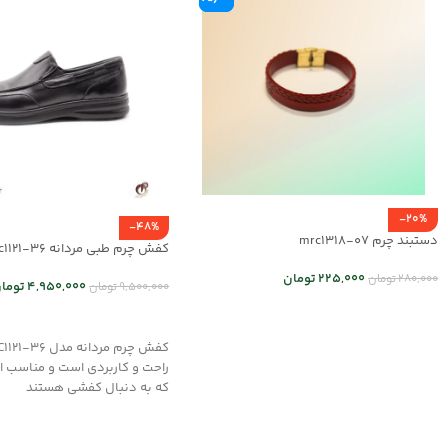
-20%
-48%
دستبند چرم mrc1318-07
کفش چرم طبی مردانه mrc1121-36
225,000
تومان
280,000
تومان
4,950,000
توما
9,500,000
تومان
انتخاب گزینه ها
انتخاب گزینه ها
راحت و کاربردی است و مناسب ا
که به دنبال کفشی هستند