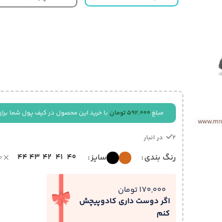
مبلغ
592,000
تومان
با خرید این محصول در کیف پول شما برای
2 در انبار
44
43
42
41
40
رنگ بندی
سایز
ص
170,000 تومان
اگر دوست داری کادوپیچش
کنم