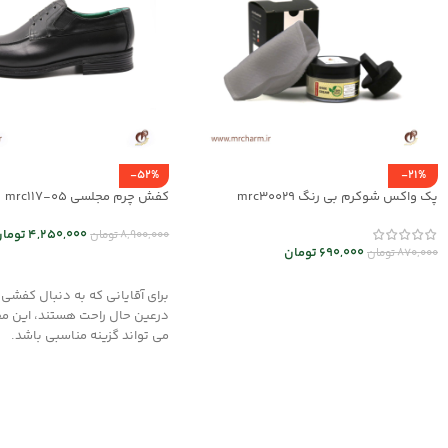
-52%
-21%
پک واکس شوکرم بی رنگ mrc30029
کفش چرم مجلسی mrc117-05
4,250,000
توما
8,900,000
تومان
690,000
تومان
870,000
تومان
انتخاب گزینه ها
افزودن به سبد خرید
برای آقایانی که به دنبال کفشی
درعین حال راحت هستند، این م
می تواند گزینه مناسبی باشد.