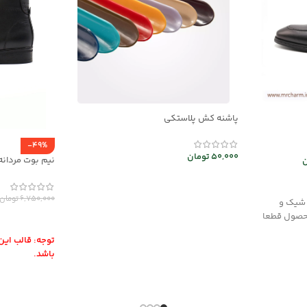
پاشنه کش پلاستکی
-49%
50,000
تومان
نیم بوت مردانه 
ن
mrch30026
افزودن به سبد خرید
6,750,000
تومان
 شیک و
حصول قطعا
انتخاب گزینه
توجه: قالب ای
باشد.