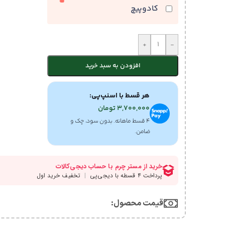
کادوپیچ
+
-
افزودن به سبد خرید
هر قسط با اسنپ‌پی:
3,700,000
تومان
۴ قسط ماهانه. بدون سود، چک و
ضامن.
قیمت محصول:​