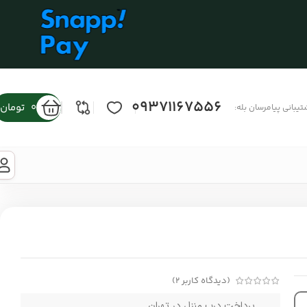
09371167556
0
تومان
تیبانی پیامرسان بله:
(دیدگاه کاربر
2
)
پرداخت درب منزل در تهران