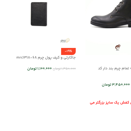
-19%
جاکارتی و کیف پول چرم mrc1318-68
تمام چرم بند دار کد
1,100,000
تومان
1,350,000
تومان
انتخاب گزینه ها
3,450,000
تومان
 ها
ن کفش یک سایز بزرگتر می