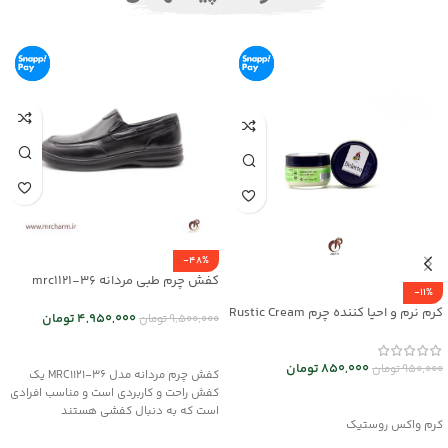
-48%
کفش چرم طبی مردانه mrc1121-36
-11%
کرم نرم و احیا کننده چرم Rustic Cream
4,950,000
تومان
9,500,000
تومان
کد mrch30032
انتخاب گزینه ها
850,000
تومان
950,000
تومان
کفش چرم مردانه مدل MRC1121-36 یک
کفش راحت و کاربردی است و مناسب افرادی
افزودن به سبد خرید
است که به دنبال کفشی هستند
کرم واکس روستیک