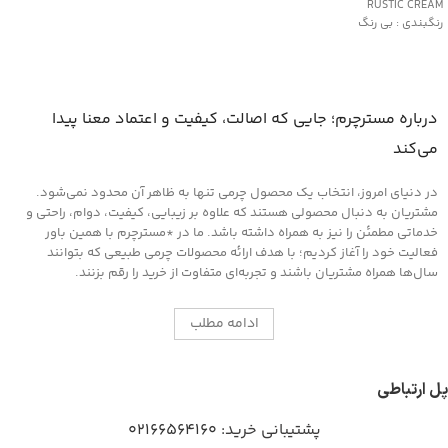
RUSTIC CREAM
رنگبندی : بی رنگ
کاربرد:
محافظت و نرم کننده چرم های کهنه و
دارای بافت خشک
مناسب کیف و کفش، پوشاک و مبلمان
درباره مسترچرم؛ جایی که اصالت، کیفیت و اعتماد معنا پیدا
چرمی
می‌کند
در دنیای امروز، انتخاب یک محصول چرمی تنها به ظاهر آن محدود نمی‌شود.
مشتریان به دنبال محصولی هستند که علاوه بر زیبایی، کیفیت، دوام، راحتی و
خدماتی مطمئن را نیز به همراه داشته باشد. ما در *مسترچرم با همین باور
فعالیت خود را آغاز کردیم؛ با هدف ارائه محصولات چرمی طبیعی که بتوانند
سال‌ها همراه مشتریان باشند و تجربه‌ای متفاوت از خرید را رقم بزنند.
ادامه مطلب
پل ارتباطی
پشتیبانی خرید:
02166564160