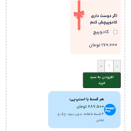
اگر دوست داری
کادوپیچش کنم
کادوپیچ
170,000 تومان
+
-
افزودن به سبد
خرید
هر قسط با اسنپ‌پی:
887,500
تومان
۴ قسط ماهانه. بدون سود، چک و
ضامن.