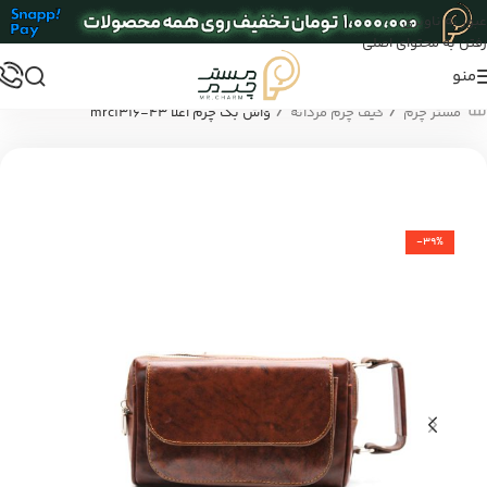
عبور به ناوبری
رفتن به محتوای اصلی
منو
/
/
مستر چرم
کیف چرم مردانه
واش بگ چرم اعلا mrc1316-43
-39%