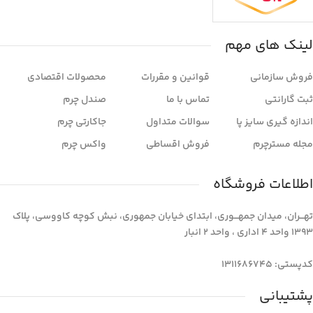
لینک های مهم
فروش سازمانی
قوانین و مقررات
محصولات اقتصادی
ثبت گارانتی
تماس با ما
صندل چرم
اندازه گیری سایز پا
سوالات متداول
جاکارتی چرم
مجله مسترچرم
فروش اقساطی
واکس چرم
اطلاعات فروشگاه
تهـــران، میدان جمهـــوری، ابتدای خیابان جمهوری، نبش کوچه کاووسی، پلاک
1393 واحد 4 اداری ، واحد 2 انبار
کدپستی: 1311686745
پشتیبانی