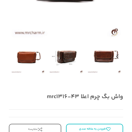
واش بگ چرم اعلا mrc1316-43
افزودن به علاقه مندی
مقایسه