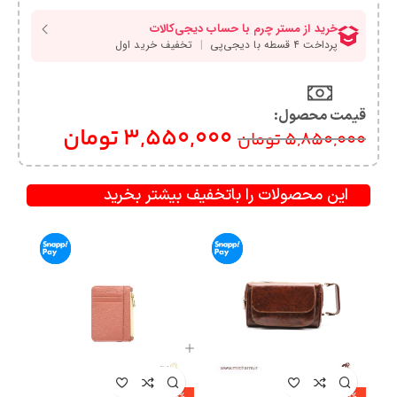
قیمت محصول:​
3,550,000
تومان
5,850,000
تومان
این محصولات را باتخفیف بیشتر بخرید