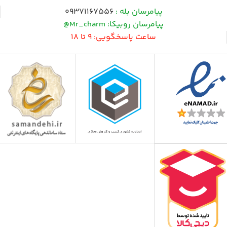
پیامرسان بله :
09371167556
پیامرسان روبیکا: Mr_charm@
ساعت پاسخگویی: 9 تا 18