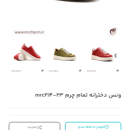
ونس دخترانه تمام چرم mrc214-23
افزودن به علاقه مندی
مقایسه