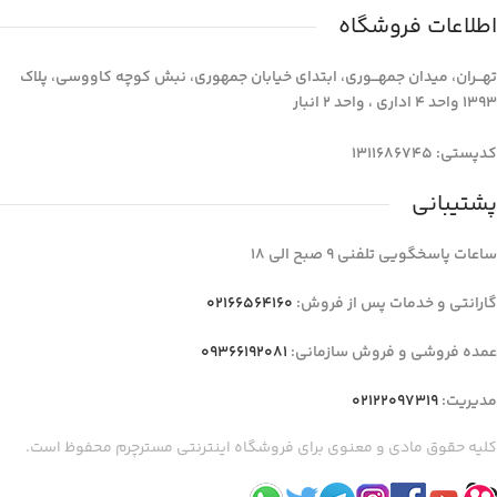
اطلاعات فروشگاه
تهـــران، میدان جمهـــوری، ابتدای خیابان جمهوری، نبش کوچه کاووسی، پلاک
1393 واحد 4 اداری ، واحد 2 انبار
کدپستی: 1311686745
پشتیبانی
ساعات پاسخگویی تلفنی 9 صبح الی 18
گارانتی و خدمات پس از فروش:
02166564160
عمده فروشی و فروش سازمانی:
09366192081
مدیریت:
02122097319
کلیه حقوق مادی و معنوی برای فروشگاه اینترنتی مسترچرم محفوظ است.