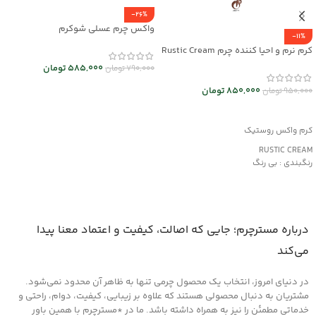
-26%
واکس چرم عسلی شوکرم
-11%
کرم نرم و احیا کننده چرم Rustic Cream
کد mrch30032
585,000
تومان
790,000
تومان
افزودن به سبد خرید
850,000
تومان
950,000
تومان
افزودن به سبد خرید
کرم واکس روستیک
RUSTIC CREAM
رنگبندی : بی رنگ
کاربرد:
محافظت و نرم کننده چرم های کهنه و
دارای بافت خشک
مناسب کیف و کفش، پوشاک و مبلمان
درباره مسترچرم؛ جایی که اصالت، کیفیت و اعتماد معنا پیدا
چرمی
می‌کند
در دنیای امروز، انتخاب یک محصول چرمی تنها به ظاهر آن محدود نمی‌شود.
مشتریان به دنبال محصولی هستند که علاوه بر زیبایی، کیفیت، دوام، راحتی و
خدماتی مطمئن را نیز به همراه داشته باشد. ما در *مسترچرم با همین باور