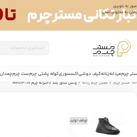
عبور به ناوبری
رفتن به محتوای اصلی
تر چرم
مردانه
زنانه
کیف دوشی
اکسسوری
کوله پشتی چرم
ست چرم
چمدان 
/
/
مستر چرم
کفش چرم زنانه
ونس ساق بلند دخترانه چرم mrc113-16
توقف تولید