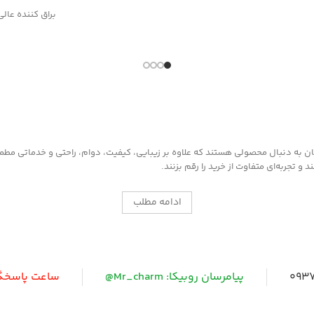
براق کننده عالی
قوی
این محصول از مو
فن آوری نوین 
به چرم، قطعات 
داخل خودرو وار
روش مصرف :
ابتدا سطح مورد 
غبار تمیز کرده 
را روی سطح آغش
به دنبال محصولی هستند که علاوه بر زیبایی، کیفیت، دوام، راحتی و خدماتی مطمئن ر
شود ، سپس با د
 تجربه‌ای متفاوت از خرید را رقم بزنند.
مخصوص که در
موجود است سطح
ادامه مطلب
0937
پیامرسان روبیکا: Mr_charm@
ساعت پاسخگویی: 