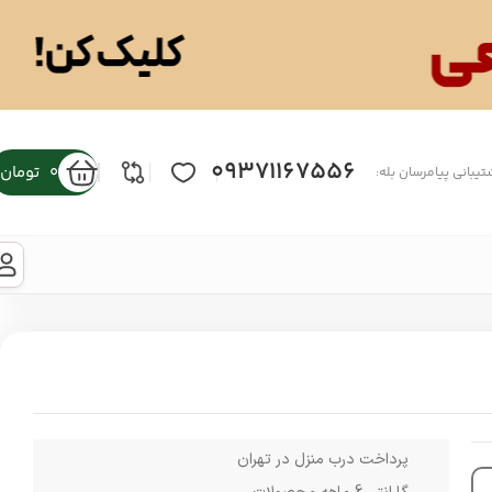
09371167556
0
تومان
تیبانی پیامرسان بله:
پرداخت درب منزل در تهران