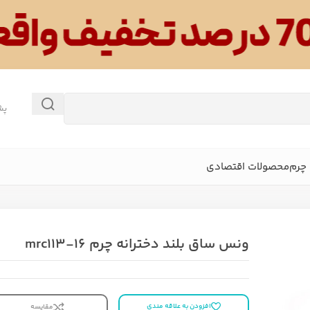
پش
چرم
محصولات اقتصادی
ونس ساق بلند دخترانه چرم mrc113-16
افزودن به علاقه مندی
مقایسه