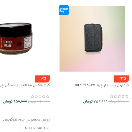
-17%
-23%
جاکارتی زیپ دار چرم mrc1318-25
Grease کد mrc30043
750,000
تومان
950,000
تومان
980,000
تومان
1,150,000
تومان
انتخاب گزینه ها
افزودن به سبد خرید
روغن مخصوص چرم لدرگریس
LEATHER GREASE