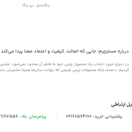
رنگبندی : بی رنگ
کاربرد: جلا دهنده و براق کننده 
جلوگیری از پوسیدگی چرم
مناسب کلیه محصولات چرمی
درباره مسترچرم؛ جایی که اصالت، کیفیت و اعتماد معنا پیدا می‌کند
در دنیای امروز، انتخاب یک محصول چرمی تنها به ظاهر آن محدود نمی‌شود. مشتریان 
کردیم؛ با هدف ارائه محصولات چرمی طبیعی که بتوانند سال‌ها همراه مشتریان باشند و
پل ارتباطی
پشتیبانی خرید:
02166564160
پیامرسان بله :
1167556