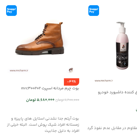
-49%
بوت چرم مردانه اسپرت mrc300202
 کننده داشبورد خودرو
5,680,000
تومان
11,200,000
تومان
انتخاب گزینه ها
بوت آیتم جدا نشدنی استایل های پاییزه و
د خرید
زمستانه افراد شیک پوش است. البته خیلی از
مقاوم در مقابل عدم نفوذ گرد
افراد به دلیل جذابیت