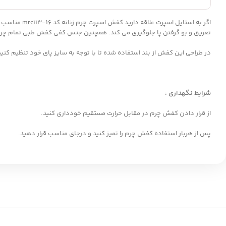
اگر به استایل اسپرت علاقه دارید کفش اسپرت چرم زنانه کد mrc113-16 مناسب شماست. جنس کفش اسپرت چرم گاوی است که بسیار با کیفیت و بادوام است، آستر
تعریق و بو گرفتن پا جلوگیری می کند. همچنین جنس کفی کفش طبی تمام چرم ا
در طراحی این کفش از بند استفاده شده تا با توجه به سایز پای خود تنظیم کنید
شرایط نگهداری :
از قرار دادن کفش چرم در مقابل حرارت مستقیم خودداری کنید.
پس از هربار استفاده کفش چرم را تمیز کنید و درجای مناسب قرار دهید.