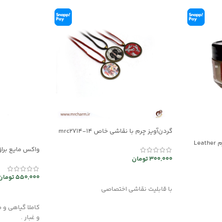
گردن‌آویز چرم با نقاشی خاص mrc2714-14
کرم واکس محافظ پوسیدگی چرم Leather
واکس مایع براق
mec30047
300,000
تومان
انتخاب گزینه ها
550,000
تومان
با قابلیت نقاشی اختصاصی
افزودن به سب
کاملا گیاهی و 
و غبار .