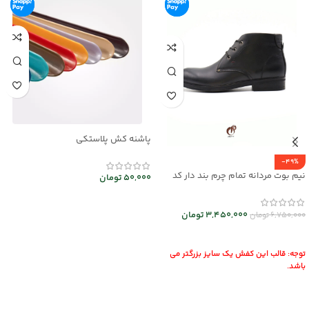
پاشنه کش پلاستکی
-49%
نیم بوت مردانه تمام چرم بند دار کد
50,000
تومان
mrch30026
افزودن به سبد خرید
3,450,000
تومان
6,750,000
تومان
انتخاب گزینه ها
توجه: قالب این کفش یک سایز بزرگتر می
باشد.