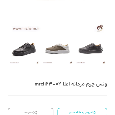
ونس چرم مردانه اعلا mrc1123-04
افزودن به علاقه مندی
مقایسه