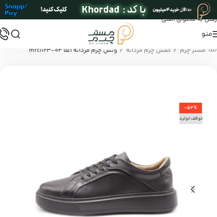
عبور به ناوبری
رفتن به محتوای اصلی
منو
/
/
مستر چرم
کفش چرم مردانه
ونس چرم مردانه اعلا mrc1123-04
-54%
توقف تولید