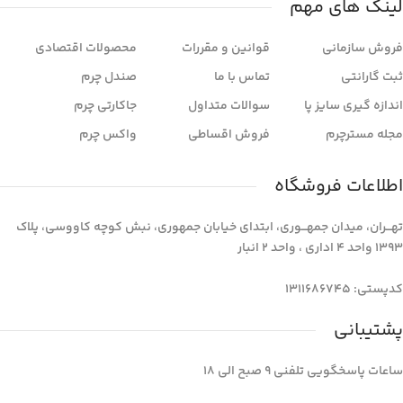
لینک های مهم
فروش سازمانی
قوانین و مقررات
محصولات اقتصادی
ثبت گارانتی
تماس با ما
صندل چرم
اندازه گیری سایز پا
سوالات متداول
جاکارتی چرم
مجله مسترچرم
فروش اقساطی
واکس چرم
اطلاعات فروشگاه
تهـــران، میدان جمهـــوری، ابتدای خیابان جمهوری، نبش کوچه کاووسی، پلاک
1393 واحد 4 اداری ، واحد 2 انبار
کدپستی: 1311686745
پشتیبانی
ساعات پاسخگویی تلفنی 9 صبح الی 18