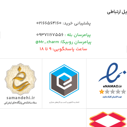
پل ارتباطی
پشتیبانی خرید:
02166564160
پیامرسان بله :
09371167556
پیامرسان روبیکا: Mr_charm@
ساعت پاسخگویی: 9 تا 18