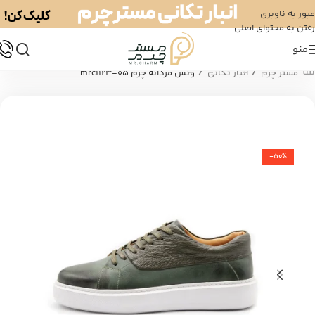
عبور به ناوبری
رفتن به محتوای اصلی
منو
/
/
مستر چرم
انبار تکانی
ونس مردانه چرم mrc1123-05
-50%