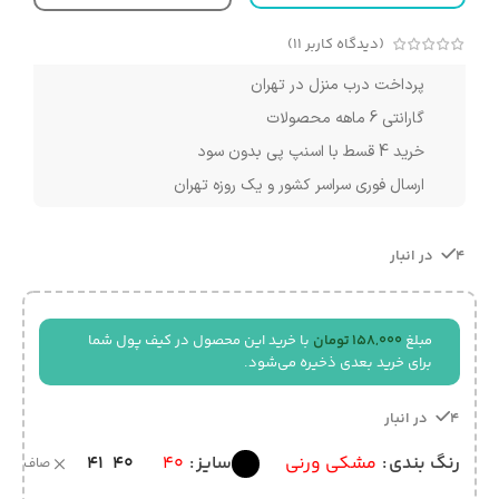
(دیدگاه کاربر
11
)
پرداخت درب منزل در تهران
گارانتی 6 ماهه محصولات
خرید 4 قسط با اسنپ پی بدون سود
ارسال فوری سراسر کشور و یک روزه تهران
4 در انبار
مبلغ
158,000
تومان
با خرید این محصول در کیف پول شما
برای خرید بعدی ذخیره می‌شود.
4 در انبار
41
40
رنگ بندی
مشکی ورنی
سایز
40
صاف