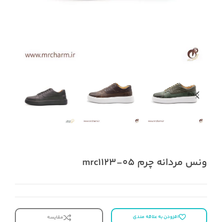
ونس مردانه چرم mrc1123-05
افزودن به علاقه مندی
مقایسه