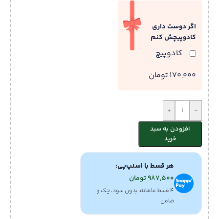
اگر دوست داری
کادوپیچش کنم
کادوپیچ
170,000 تومان
+
-
افزودن به سبد
خرید
هر قسط با اسنپ‌پی:
987,500
تومان
۴ قسط ماهانه. بدون سود، چک و
ضامن.