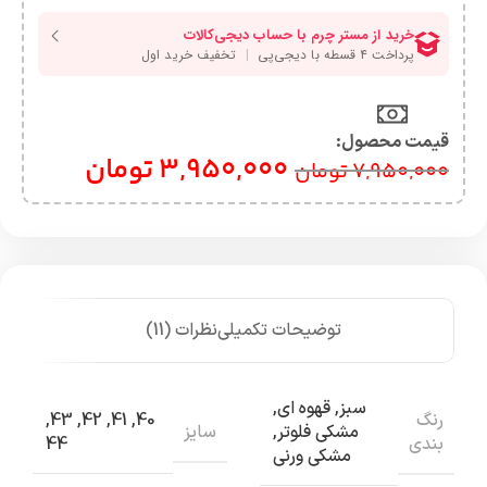
قیمت محصول:​
3,950,000
تومان
7,950,000
تومان
توضیحات تکمیلی
نظرات (11)
سبز
,
قهوه ای
,
رنگ
,
43
,
42
,
41
,
40
سایز
مشکی فلوتر
,
بندی
44
مشکی ورنی