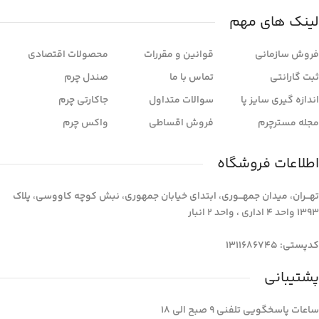
لینک های مهم
فروش سازمانی
قوانین و مقررات
محصولات اقتصادی
ثبت گارانتی
تماس با ما
صندل چرم
اندازه گیری سایز پا
سوالات متداول
جاکارتی چرم
مجله مسترچرم
فروش اقساطی
واکس چرم
اطلاعات فروشگاه
تهـــران، میدان جمهـــوری، ابتدای خیابان جمهوری، نبش کوچه کاووسی، پلاک
1393 واحد 4 اداری ، واحد 2 انبار
کدپستی: 1311686745
پشتیبانی
ساعات پاسخگویی تلفنی 9 صبح الی 18