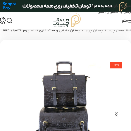
عبور به ناوبری
رفتن به محتوای اصلی
منو
/
/
مستر چرم
چمدان چرم
چمدان خلبانی و ست اداری تمام چرم mrc168-34
-13%