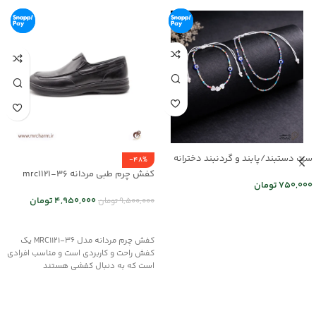
ست دستبند/پابند و گردنبند دخترانه
-48%
mr25-03
کفش چرم طبی مردانه mrc1121-36
750,000
تومان
4,950,000
تومان
9,500,000
تومان
اطلاعات بیشتر
انتخاب گزینه ها
کفش چرم مردانه مدل MRC1121-36 یک
کفش راحت و کاربردی است و مناسب افرادی
است که به دنبال کفشی هستند