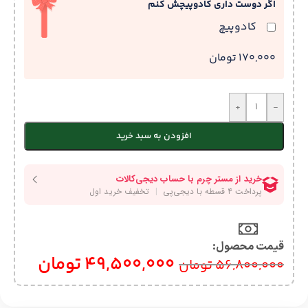
اگر دوست داری کادوپیچش کنم
کادوپیچ
170,000 تومان
+
-
افزودن به سبد خرید
قیمت محصول:​
49,500,000
تومان
56,800,000
تومان