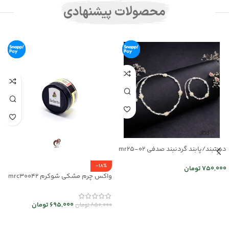
محصولات پیشنهادی
دستبند/پابند گردنبند صدفی mr25-02
-18%
750,000
تومان
واکس چرم مشکی شوکرم mrc30042
اطلاعات بیشتر
695,000
تومان
850,000
تومان
افزودن به سبد خرید