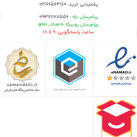
پشتیبانی خرید:
02166564160
پیامرسان بله :
09371167556
پیامرسان روبیکا: Mr_charm@
ساعت پاسخگویی: 9 تا 18