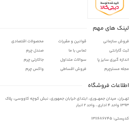
لینک های مهم
فروش سازمانی
قوانین و مقررات
محصولات اقتصادی
ثبت گارانتی
تماس با ما
صندل چرم
اندازه گیری سایز پا
سوالات متداول
جاکارتی چرم
مجله مسترچرم
فروش اقساطی
واکس چرم
اطلاعات فروشگاه
تهـــران، میدان جمهـــوری، ابتدای خیابان جمهوری، نبش کوچه کاووسی، پلاک
1393 واحد 4 اداری ، واحد 2 انبار
کدپستی: 1311686745