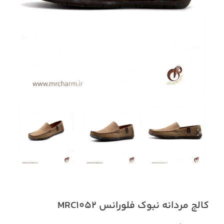
کالج مردانه نبوک فلورانس MRC1052