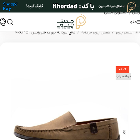
عبور به ناوبری
رفتن به محتوای اصلی
منو
/
/
مستر چرم
کفش چرم مردانه
کالج مردانه نبوک فلورانس MRC1052
-80%
توقف تولید