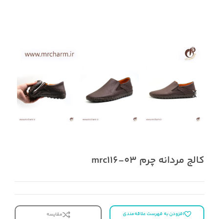
کالج مردانه چرم mrc116-03
افزودن به فهرست علاقه‌مندی
مقایسه