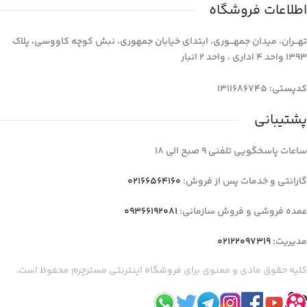
اطلاعات فروشگاه
تهـــران، میدان جمهـــوری، ابتدای خیابان جمهوری، نبش کوچه کاووسی، پلاک
1393 واحد 4 اداری ، واحد 2 انبار
کدپستی: 1311686745
پشتیبانی
ساعات پاسخگویی تلفنی 9 صبح الی 18
گارانتی و خدمات پس از فروش:
02166564160
عمده فروشی و فروش سازمانی:
09366192081
مدیریت:
02122097319
کلیه حقوق مادی و معنوی برای فروشگاه اینترنتی مسترچرم محفوظ است.