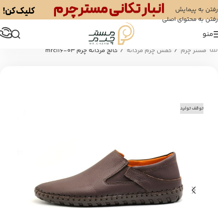
رفتن به پیمایش
رفتن به محتوای اصلی
منو
/
/
مستر چرم
کفش چرم مردانه
کالج مردانه چرم mrc116-03
توقف تولید