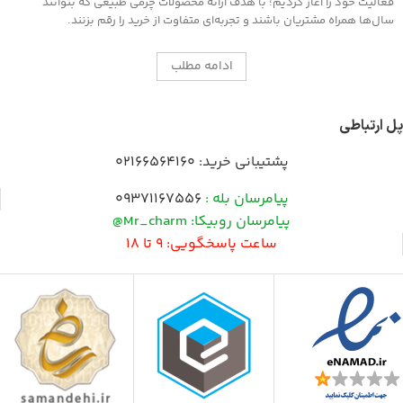
فعالیت خود را آغاز کردیم؛ با هدف ارائه محصولات چرمی طبیعی که بتوانند
سال‌ها همراه مشتریان باشند و تجربه‌ای متفاوت از خرید را رقم بزنند.
ادامه مطلب
پل ارتباطی
پشتیبانی خرید:
02166564160
پیامرسان بله :
09371167556
پیامرسان روبیکا: Mr_charm@
ساعت پاسخگویی: 9 تا 18