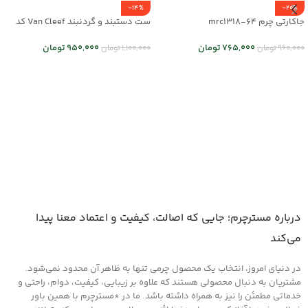
-14%
-20%
جاکارتی چرم mrc1318-64
ست دستبند و گردنبند Van Cleef کد
mr25-01
765,000
تومان
950,000
تومان
960,000
تومان
1,100,000
تومان
انتخاب گزینه ها
انتخاب گزینه ها
درباره مسترچرم؛ جایی که اصالت، کیفیت و اعتماد معنا پیدا
می‌کند
در دنیای امروز، انتخاب یک محصول چرمی تنها به ظاهر آن محدود نمی‌شود.
مشتریان به دنبال محصولی هستند که علاوه بر زیبایی، کیفیت، دوام، راحتی و
خدماتی مطمئن را نیز به همراه داشته باشد. ما در *مسترچرم با همین باور