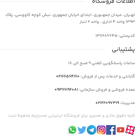
اطلاعات فروشگاه
تهـــران، میدان جمهـــوری، ابتدای خیابان جمهوری، نبش کوچه کاووسی، پلاک
1393 واحد 4 اداری ، واحد 2 انبار
کدپستی: 1311686745
پشتیبانی
ساعات پاسخگویی تلفنی 9 صبح الی 18
گارانتی و خدمات پس از فروش:
02166564160
عمده فروشی و فروش سازمانی:
09366192081
مدیریت:
02122097319
کلیه حقوق مادی و معنوی برای فروشگاه اینترنتی مسترچرم محفوظ است.