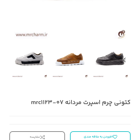
کتونی چرم اسپرت مردانه mrc1123-07
افزودن به علاقه مندی
مقایسه