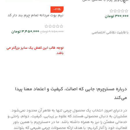
mrc2714-14
-49%
نیم بوت مردانه تمام چرم بند دار کد
300,000
تومان
mrch30026
انتخاب گزینه ها
3,450,000
تومان
6,750,000
تومان
با قابلیت نقاشی اختصاصی
انتخاب گزینه ها
توجه: قالب این کفش یک سایز بزرگتر می
باشد.
درباره مسترچرم؛ جایی که اصالت، کیفیت و اعتماد معنا پیدا
می‌کند
در دنیای امروز، انتخاب یک محصول چرمی تنها به ظاهر آن محدود نمی‌شود.
مشتریان به دنبال محصولی هستند که علاوه بر زیبایی، کیفیت، دوام، راحتی و
خدماتی مطمئن را نیز به همراه داشته باشد. ما در *مسترچرم با همین باور
فعالیت خود را آغاز کردیم؛ با هدف ارائه محصولات چرمی طبیعی که بتوانند