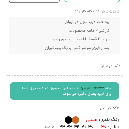
(دیدگاه کاربر
2
)
پرداخت درب منزل در تهران
گارانتی 6 ماهه محصولات
خرید 4 قسط با اسنپ پی بدون سود
ارسال فوری سراسر کشور و یک روزه تهران
2 در انبار
مبلغ
232,000
تومان
با خرید این محصول در کیف پول شما
برای خرید بعدی ذخیره می‌شود.
2 در انبار
رنگ بندی
عسلی
44
43
42
41
40
سایز
40
صاف