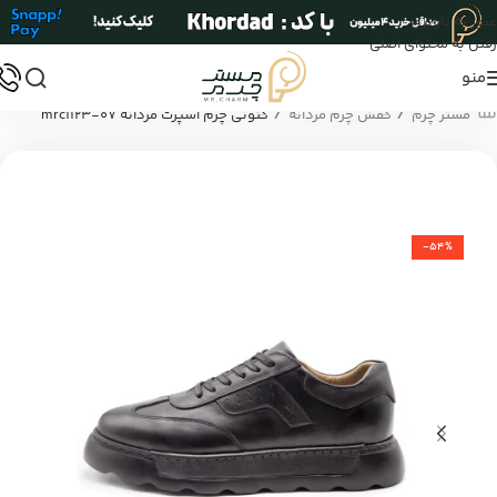
عبور به ناوبری
رفتن به محتوای اصلی
منو
/
/
مستر چرم
کفش چرم مردانه
کتونی چرم اسپرت مردانه mrc1123-07
-54%