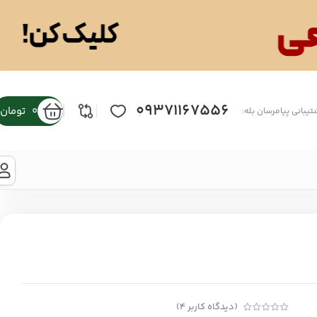
09371167556
0
تومان
تیبانی پیامرسان بله:
(دیدگاه کاربر
4
)