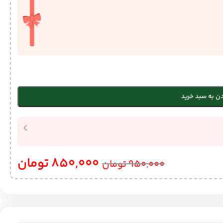
ن به سبد خرید
850,000
تومان
950,000
تومان