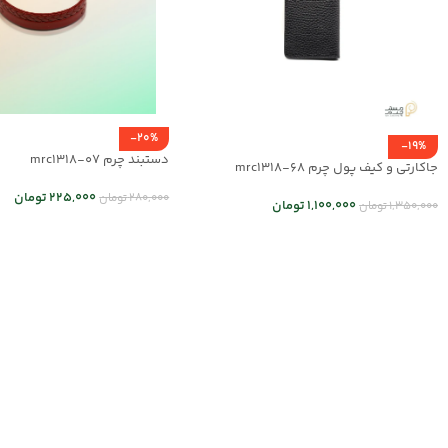
-20%
-19%
دستبند چرم mrc1318-07
جاکارتی و کیف پول چرم mrc1318-68
225,000
تومان
280,000
تومان
1,100,000
تومان
1,350,000
تومان
انتخاب گزینه ها
انتخاب گزینه ها