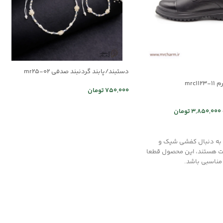
دستبند/پابند گردنبند صدفی mr25-02
mrc1
750,000
تومان
اطلاعات بیشتر
3,850,000
تومان
 ها
ه به دنبال کفشی شیک و
ت هستند، این محصول قطعا
 مناسبی باشد.