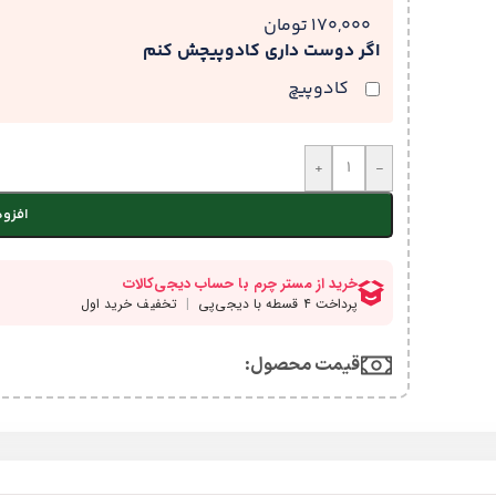
170,000 تومان
اگر دوست داری کادوپیچش کنم
کادوپیچ
+
-
افزود
قیمت محصول:​