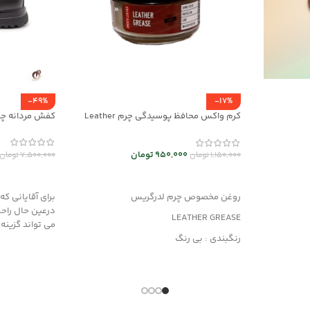
-49%
-17%
کرم واکس محافظ پوسیدگی چرم Leather
کفش مردانه چرم 123-11
Grease کد mrc30043
950,000
تومان
7,500,000
تومان
1,150,000
تومان
انتخاب گزینه
افزودن به سبد خرید
برای آقایانی ک
روغن مخصوص چرم لدرگریس
درعین حال راح
LEATHER GREASE
می تواند گزینه
رنگبندی : بی رنگ
کاربرد: جلا دهنده و براق کننده قوی
جلوگیری از پوسیدگی چرم
مناسب کلیه محصولات چرمی