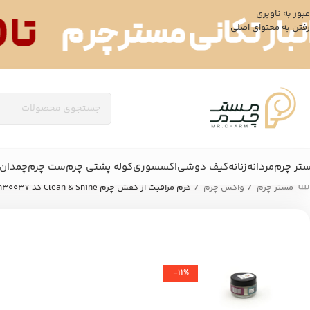
عبور به ناوبری
رفتن به محتوای اصلی
تر چرم
مردانه
زنانه
کیف دوشی
اکسسوری
کوله پشتی چرم
ست چرم
چمدان 
/
/
مستر چرم
واکس چرم
کرم مراقبت از کفش چرم Clean & Shine کد mrch30037
-11%