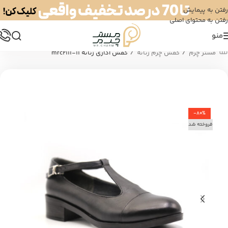
رفتن به پیمایش
رفتن به محتوای اصلی
منو
/
/
مستر چرم
کفش چرم زنانه
کفش اداری زنانه mrc2111-11
-80%
فروخته شد