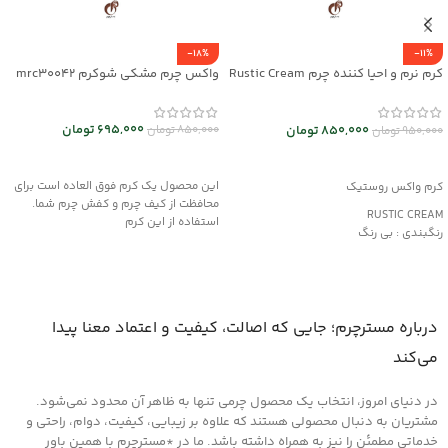
-18%
-11%
کرم نرم و احیا کننده چرم Rustic Cream
واکس چرم مشکی شوکرم mrc30042
کد mrch30032
695,000
تومان
850,000
تومان
850,000
تومان
950,000
تومان
افزودن به سبد خرید
افزودن به سبد خرید
این محصول یک کرم فوق العاده است برای
کرم واکس روستیک
محافظت از کیف چرم و کفش چرم شما.
RUSTIC CREAM
استفاده از این کرم
رنگبندی : بی رنگ
کاربرد:
محافظت و نرم کننده چرم های کهنه و
دارای بافت خشک
مناسب کیف و کفش، پوشاک و مبلمان
درباره مسترچرم؛ جایی که اصالت، کیفیت و اعتماد معنا پیدا
چرمی
می‌کند
در دنیای امروز، انتخاب یک محصول چرمی تنها به ظاهر آن محدود نمی‌شود.
مشتریان به دنبال محصولی هستند که علاوه بر زیبایی، کیفیت، دوام، راحتی و
خدماتی مطمئن را نیز به همراه داشته باشد. ما در *مسترچرم با همین باور