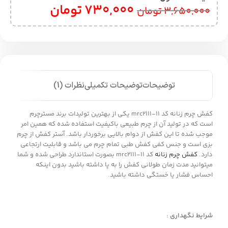
730,000
تومان
3,650,000
تومان
توضیحات
توضیحات تکمیلی
نظرات (1)
کفش چرم زنانه کد mrc2111-11 یکی از بهترین تولیدات برند مسترچرم
است که در تولید آن از چرم طبیعی باکیفیت استفاده شده که همین امر
موجب شده تا این کفش از دوام بالایی برخوردار باشد. آستر کفش از چرم
بزی است و جنس کفی کفش طبی تمام چرم می باشد و قابلیت ارتجاعی
دارد.
کفش چرم زنانه
کد mrc2111-11 بصورت استاندارد طراحی شده و شما
میتوانید مدت زمان طولانی کفش را به پا داشته باشید بدون اینکه
احساس فشار یا خستگی داشته باشید.
شرایط نگهداری :