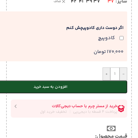
42
41
39
37
سایز
37
صاف
اگر دوست داری کادوپیچش کنم
کادوپیچ
170,000 تومان
+
-
افزودن به سبد خرید
قیمت محصول:​